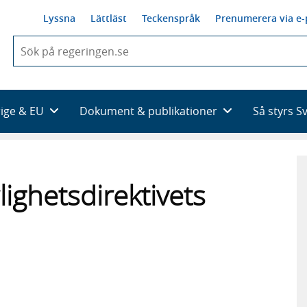
Lyssna
Lättläst
Teckenspråk
Prenumerera via e-
När
du
börjar
skriva
så
rige & EU
Dokument & publikationer
Så styrs S
framträder
en
lista
med
sökförslag
lighetsdirektivets