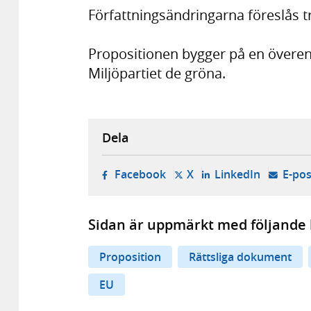
Författningsändringarna föreslås tr
Propositionen bygger på en över
Miljöpartiet de gröna.
Dela
- öppnas i ny flik, extern w
- öppnas i ny flik, ext
- öppnas i
Facebook
X
LinkedIn
E-pos
Sidan är uppmärkt med följande 
Proposition
Rättsliga dokument
EU