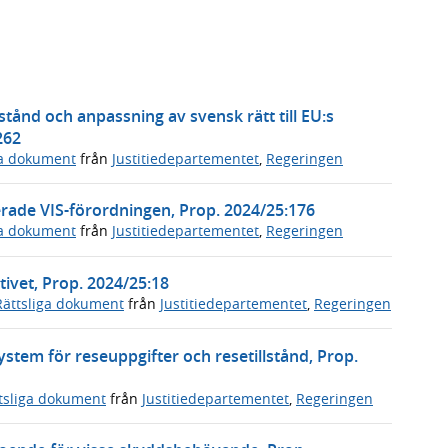
tånd och anpassning av svensk rätt till EU:s
262
ga dokument
från
Justitiedepartementet
,
Regeringen
derade VIS-förordningen, Prop. 2024/25:176
ga dokument
från
Justitiedepartementet
,
Regeringen
ivet, Prop. 2024/25:18
Rättsliga dokument
från
Justitiedepartementet
,
Regeringen
ystem för reseuppgifter och resetillstånd, Prop.
tsliga dokument
från
Justitiedepartementet
,
Regeringen