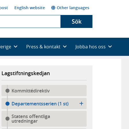
post
English website
Other languages
Sök
verige
Press & kontakt
Jobba hos oss
Lagstiftningskedjan
Kommittédirektiv
Departementsserien (1 st)
Statens offentliga
utredningar