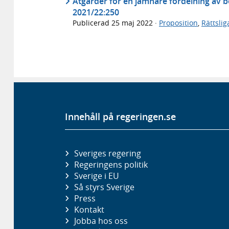
Åtgärder för en jämnare fördelning av 
2021/22:250
Publicerad
25 maj 2022
·
Proposition
,
Rättsli
Innehåll på regeringen.se
Sveriges regering
Regeringens politik
Sverige i EU
Så styrs Sverige
Press
Kontakt
Jobba hos oss