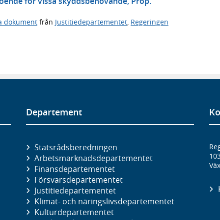
boende för vissa skyddsbehövande, Prop.
ga dokument
från
Justitiedepartementet
,
Regeringen
Departement
Ko
Statsrådsberedningen
Reg
10
Arbetsmarknads­departementet
Väx
Finans­departementet
Försvars­departementet
Justitie­departementet
Klimat- och näringslivs­departementet
Kultur­departementet