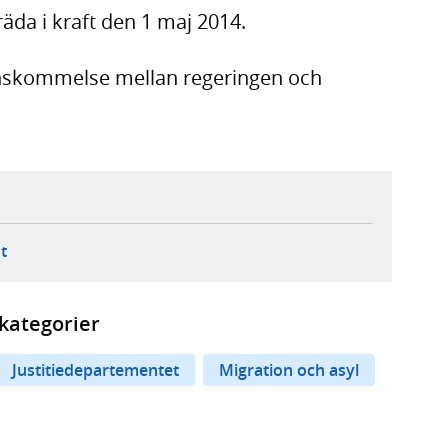
äda i kraft den 1 maj 2014.
enskommelse mellan regeringen och
ebbplats,
ern webbplats,
 ny flik, extern webbplats,
- öppnar din e-postklient,
t
kategorier
Justitiedepartementet
Migration och asyl