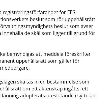
a registreringsförfarandet för EES-
tionsverkets beslut som rör uppehållsrätt
förvaltningsmyndighets beslut som avser
h innehålla de skäl som ligger till grund för
ska bemyndigas att meddela föreskrifter
anent uppehållsrätt som gäller för
-medborgare.
ningslagen ska tas in en bestämmelse som
ehållsrätt om ett äktenskap ingåtts, ett
tlänning adopterats uteslutande i syfte att