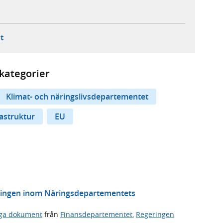
ebbplats,
ern webbplats,
 ny flik, extern webbplats,
- öppnar din e-postklient,
t
kategorier
Klimat- och näringslivsdepartementet
astruktur
EU
tningen inom Näringsdepartementets
iga dokument
från
Finansdepartementet
,
Regeringen