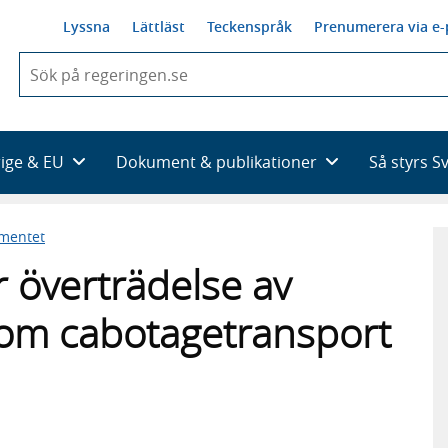
Lyssna
Lättläst
Teckenspråk
Prenumerera via e-
När
du
börjar
skriva
så
rige & EU
Dokument & publikationer
Så styrs S
framträder
en
lista
ementet
med
sökförslag
r överträdelse av
om cabotagetransport