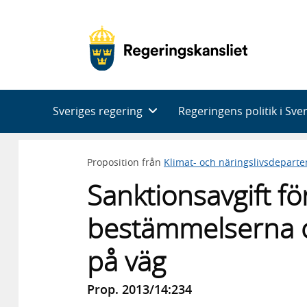
Huvudnavigering
Sveriges regering
Regeringens politik i Sve
Proposition från
Klimat- och näringslivsdepart
Sanktionsavgift fö
bestämmelserna 
på väg
Prop. 2013/14:234