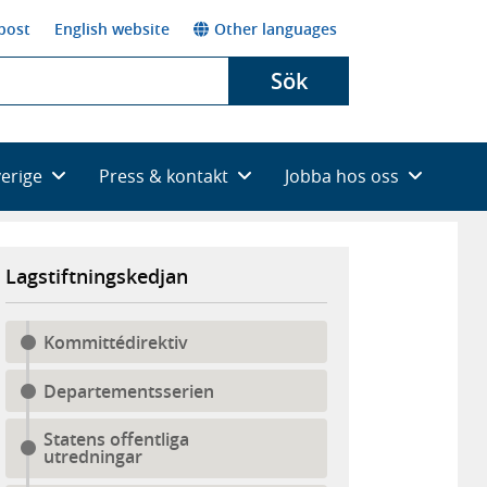
post
English website
Other languages
Sök
verige
Press & kontakt
Jobba hos oss
Lagstiftningskedjan
Kommittédirektiv
Departementsserien
Statens offentliga
utredningar