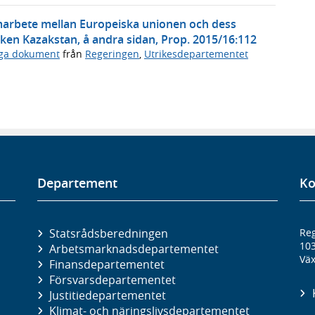
marbete mellan Europeiska unionen och dess
ken Kazakstan, å andra sidan, Prop. 2015/16:112
iga dokument
från
Regeringen
,
Utrikesdepartementet
Departement
Ko
Statsrådsberedningen
Reg
10
Arbetsmarknads­departementet
Väx
Finans­departementet
Försvars­departementet
Justitie­departementet
Klimat- och näringslivs­departementet