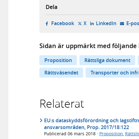
Dela
- öppnas i ny flik, extern w
- öppnas i ny flik, ext
- öppnas i
Facebook
X
LinkedIn
E-pos
Sidan är uppmärkt med följande 
Proposition
Rättsliga dokument
Rättsväsendet
Transporter och infr
Relaterat
EU:s dataskyddsförordning och lagstif
ansvarsområden, Prop. 2017/18:122
Publicerad
06 mars 2018
·
Proposition
,
Rättsl