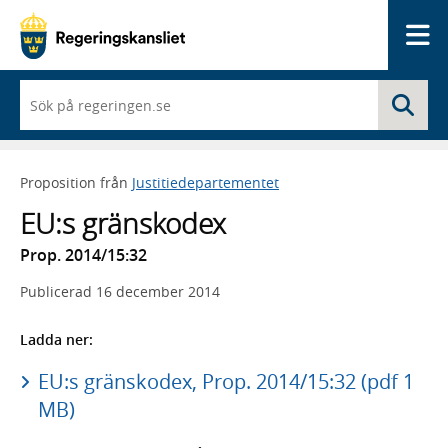
Me
När
Sö
du
börjar
skriva
så
Proposition från
Justitiedepartementet
framträder
en
EU:s gränskodex
lista
med
Prop. 2014/15:32
sökförslag
Publicerad
16 december 2014
Ladda ner:
EU:s gränskodex, Prop. 2014/15:32 (pdf 1
MB)