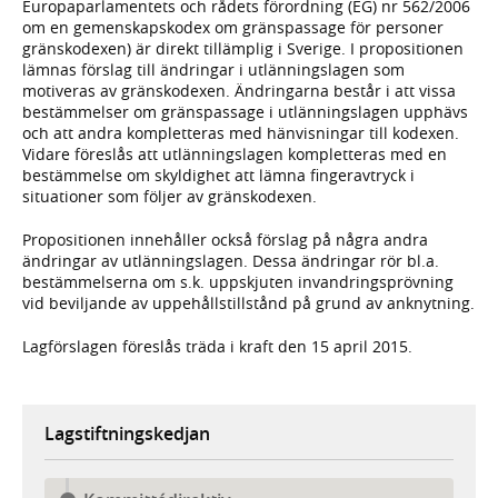
Europaparlamentets och rådets förordning (EG) nr 562/2006
om en gemenskapskodex om gränspassage för personer
gränskodexen) är direkt tillämplig i Sverige. I propositionen
lämnas förslag till ändringar i utlänningslagen som
motiveras av gränskodexen. Ändringarna består i att vissa
bestämmelser om gränspassage i utlänningslagen upphävs
och att andra kompletteras med hänvisningar till kodexen.
Vidare föreslås att utlänningslagen kompletteras med en
bestämmelse om skyldighet att lämna fingeravtryck i
situationer som följer av gränskodexen.
Propositionen innehåller också förslag på några andra
ändringar av utlänningslagen. Dessa ändringar rör bl.a.
bestämmelserna om s.k. uppskjuten invandringsprövning
vid beviljande av uppehållstillstånd på grund av anknytning.
Lagförslagen föreslås träda i kraft den 15 april 2015.
Lagstiftningskedjan