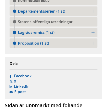
Kommittédirektiv
Departementsserien (1 st)
Statens offentliga utredningar
Lagrådsremiss (1 st)
Proposition (1 st)
Dela
- öppnas i ny flik, extern webbplats,
Facebook
- öppnas i ny flik, extern webbplats,
X
- öppnas i ny flik, extern webbplats,
LinkedIn
- öppnar din e-postklient,
E-post
Sidan är uppmärkt med följande