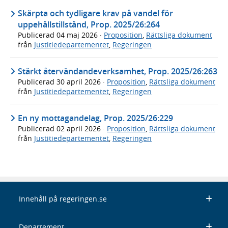
Skärpta och tydligare krav på vandel för
uppehållstillstånd, Prop. 2025/26:264
Publicerad
04 maj 2026
·
Proposition
,
Rättsliga dokument
från
Justitiedepartementet
,
Regeringen
Stärkt återvändandeverksamhet, Prop. 2025/26:263
Publicerad
30 april 2026
·
Proposition
,
Rättsliga dokument
från
Justitiedepartementet
,
Regeringen
En ny mottagandelag, Prop. 2025/26:229
Publicerad
02 april 2026
·
Proposition
,
Rättsliga dokument
från
Justitiedepartementet
,
Regeringen
Innehåll på regeringen.se
Departement