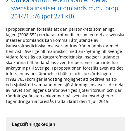
svenska insatser utomlands m.m., prop.
2014/15:76 (pdf 271 kB)
I propositionen föreslås att den personkrets som enligt
lagen (2008:552) om katastrofmedicin som en del av svenska
insatser utomlands kan komma i åtnjutande av
katastrofmedicinska insatser ändras från människor med
hemvist i Sverige till människor med anknytning till Sverige.
Vidare föreslås att katastrofmedicinska insatser i utlandet
ska kunna tillhandahållas även för personer som inte har
anknytning till Sverige. I propositionen föreslås även att det
införs en ny bestämmelse i hälso- och sjukvårdslagen
(1982:763) som ger landsting möjlighet att bedriva hälso-
och sjukvård i samband med sjöräddningsinsatser i de delar
av havet som ligger utanför Sveriges sjöterritorium och där
räddningstjänsten ankommer på svenska myndigheter.
Lagändringarna föreslås träda i kraft den 1 juli 2015.
Lagstiftningskedjan