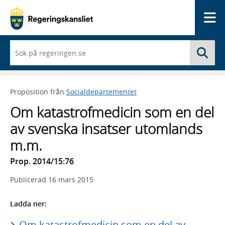
Me
När
Sö
du
börjar
skriva
så
Proposition från
Socialdepartementet
framträder
en
Om katastrofmedicin som en del
lista
med
av svenska insatser utomlands
sökförslag
m.m.
Prop. 2014/15:76
Publicerad
16 mars 2015
Ladda ner:
Om katastrofmedicin som en del av