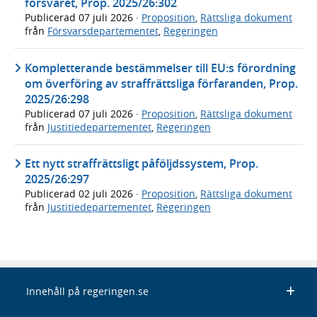
försvaret, Prop. 2025/26:302
Publicerad
07 juli 2026
·
Proposition
,
Rättsliga dokument
från
Försvarsdepartementet
,
Regeringen
Kompletterande bestämmelser till EU:s förordning
om överföring av straffrättsliga förfaranden, Prop.
2025/26:298
Publicerad
07 juli 2026
·
Proposition
,
Rättsliga dokument
från
Justitiedepartementet
,
Regeringen
Ett nytt straffrättsligt påföljdssystem, Prop.
2025/26:297
Publicerad
02 juli 2026
·
Proposition
,
Rättsliga dokument
från
Justitiedepartementet
,
Regeringen
Innehåll på regeringen.se