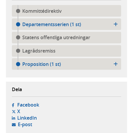
Kommittédirektiv
Departementsserien (1 st)
Statens offentliga utredningar
Lagrådsremiss
Proposition (1 st)
Dela
- öppnas i ny flik, extern webbplats,
Facebook
- öppnas i ny flik, extern webbplats,
X
- öppnas i ny flik, extern webbplats,
LinkedIn
- öppnar din e-postklient,
E-post