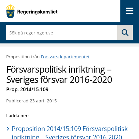
Me
När
Sö
du
börjar
skriva
så
Proposition från
Försvarsdepartementet
framträder
en
Försvarspolitisk inriktning –
lista
med
Sveriges försvar 2016-2020
sökförslag
Prop. 2014/15:109
Publicerad
23 april 2015
Ladda ner:
Proposition 2014/15:109 Försvarspolitisk
inriktning – Sveriges försvar 2016-2020