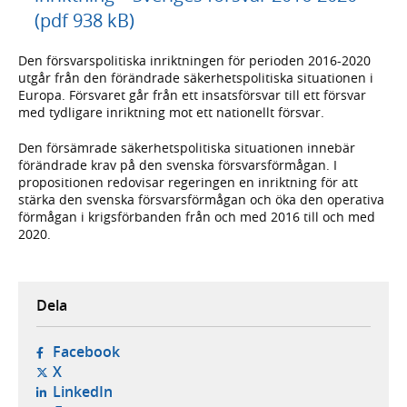
(pdf 938 kB)
Den försvarspolitiska inriktningen för perioden 2016-2020
utgår från den förändrade säkerhetspolitiska situationen i
Europa. Försvaret går från ett insatsförsvar till ett försvar
med tydligare inriktning mot ett nationellt försvar.
Den försämrade säkerhetspolitiska situationen innebär
förändrade krav på den svenska försvarsförmågan. I
propositionen redovisar regeringen en inriktning för att
stärka den svenska försvarsförmågan och öka den operativa
förmågan i krigsförbanden från och med 2016 till och med
2020.
Dela
- öppnas i ny flik, extern webbplats,
Facebook
- öppnas i ny flik, extern webbplats,
X
- öppnas i ny flik, extern webbplats,
LinkedIn