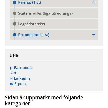
Remiss (1 st)
Statens offentliga utredningar
Lagrådsremiss
Proposition (1 st)
Dela
- öppnas i ny flik, extern webbplats,
Facebook
- öppnas i ny flik, extern webbplats,
X
- öppnas i ny flik, extern webbplats,
LinkedIn
- öppnar din e-postklient,
E-post
Sidan är uppmärkt med följande
kategorier