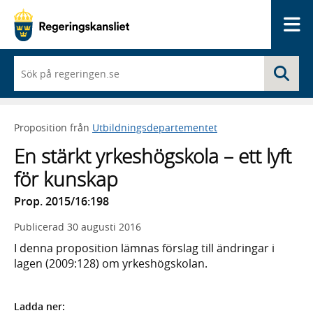
Me
När
Sö
du
börjar
skriva
så
Proposition från
Utbildningsdepartementet
framträder
en
En stärkt yrkeshögskola – ett lyft
lista
med
för kunskap
sökförslag
Prop. 2015/16:198
Publicerad
30 augusti 2016
I denna proposition lämnas förslag till ändringar i
lagen (2009:128) om yrkeshögskolan.
Ladda ner: