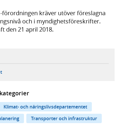
U-förordningen kräver utöver föreslagna
ngsnivå och i myndighetsföreskrifter.
ft den 21 april 2018.
ebbplats,
ern webbplats,
 ny flik, extern webbplats,
- öppnar din e-postklient,
t
kategorier
Klimat- och näringslivsdepartementet
planering
Transporter och infrastruktur