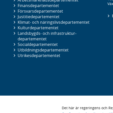
Arbetsmarknads­departementet
Väx
Finans­departementet
Försvars­departementet
Justitie­departementet
Klimat- och näringslivs­departementet
Kultur­departementet
Landsbygds- och infrastruktur­
departementet
Social­departementet
Utbildnings­departementet
Utrikes­departementet
Det här är regeringens och 