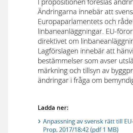
I propositionen föreslås ändri
Ändringarna innebär att svensk 
Europaparlamentets och råde
linbaneanläggningar. EU-föror
direktivet om linbaneanläggni
Lagförslagen innebär att hänvi
bestämmelser som avser utsl
märkning och tillsyn av byggpr
ändringar i fråga om bemynd
Ladda ner:
Anpassning av svensk rätt till E
Prop. 2017/18:42 (pdf 1 MB)