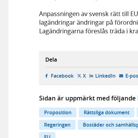
Anpassningen av svensk rätt till E
lagändringar ändringar på förordni
Lagändringarna föreslås träda i kra
Dela
- öppnas i ny flik, extern w
- öppnas i ny flik, ext
- öppnas i
Facebook
X
LinkedIn
E-pos
Sidan är uppmärkt med följande 
Proposition
Rättsliga dokument
Regeringen
Bostäder och samhälls
EU