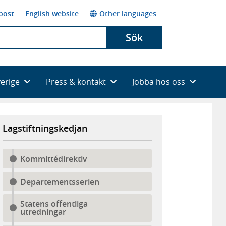
post
English website
Other languages
Sök
verige
Press & kontakt
Jobba hos oss
Lagstiftningskedjan
Kommittédirektiv
Departementsserien
Statens offentliga
utredningar