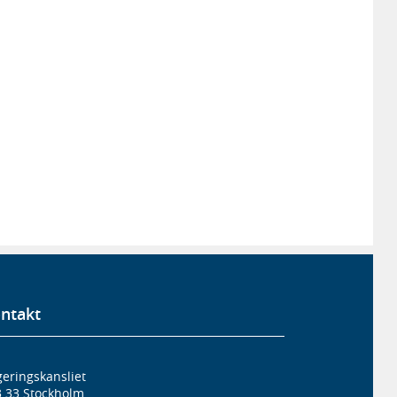
ntakt
eringskansliet
3 33 Stockholm