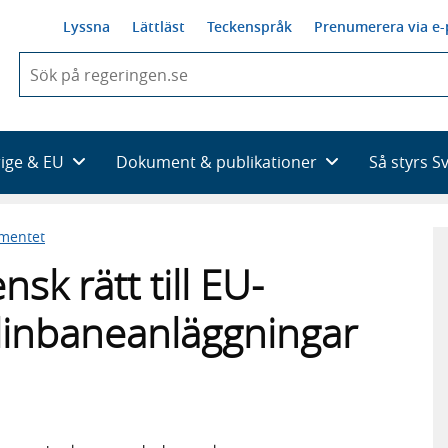
Lyssna
Lättläst
Teckenspråk
Prenumerera via e-
När
du
börjar
skriva
så
rige & EU
Dokument & publikationer
Så styrs S
framträder
en
lista
ementet
med
sökförslag
sk rätt till EU-
linbaneanläggningar