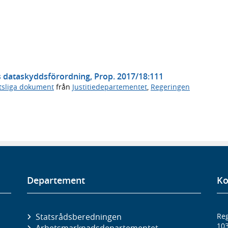
U:s dataskyddsförordning, Prop. 2017/18:111
tsliga dokument
från
Justitiedepartementet
,
Regeringen
Departement
Ko
Statsrådsberedningen
Reg
10