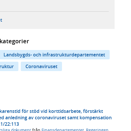
ebbplats,
ern webbplats,
 ny flik, extern webbplats,
- öppnar din e-postklient,
t
kategorier
Landsbygds- och infrastrukturdepartementet
truktur
Coronaviruset
arenstid för stöd vid korttidsarbete, förstärkt
d anledning av coronaviruset samt kompensation
21/22:113
tsliga dokument
från
Finansdepartementet
,
Regeringen