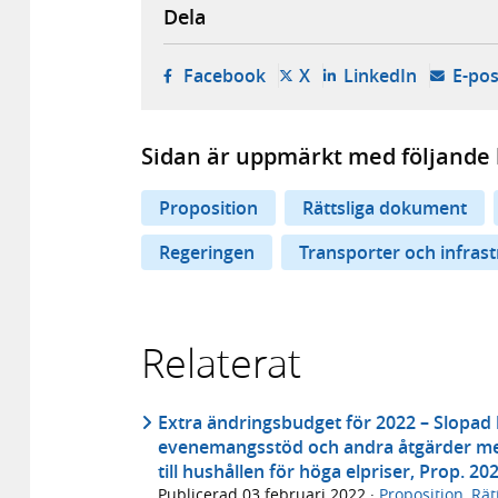
Dela
- öppnas i ny flik, extern w
- öppnas i ny flik, ext
- öppnas i
Facebook
X
LinkedIn
E-pos
Sidan är uppmärkt med följande 
Proposition
Rättsliga dokument
Regeringen
Transporter och infras
Relaterat
Extra ändringsbudget för 2022 – Slopad k
evenemangsstöd och andra åtgärder me
till hushållen för höga elpriser, Prop. 20
Publicerad
03 februari 2022
·
Proposition
,
Rät