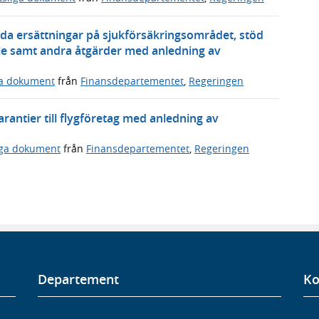
gda ersättningar på sjukförsäkringsområdet, stöd
hälle samt andra åtgärder med anledning av
ga dokument
från
Finansdepartementet
,
Regeringen
rantier till flygföretag med anledning av
iga dokument
från
Finansdepartementet
,
Regeringen
Departement
Ko