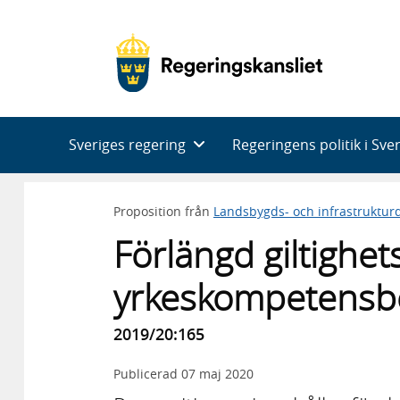
Huvudnavigering
Sveriges regering
Regeringens politik i Sve
Proposition från
Landsbygds- och infrastruktu
Förlängd giltighets
yrkeskompetensb
2019/20:165
Publicerad
07 maj 2020