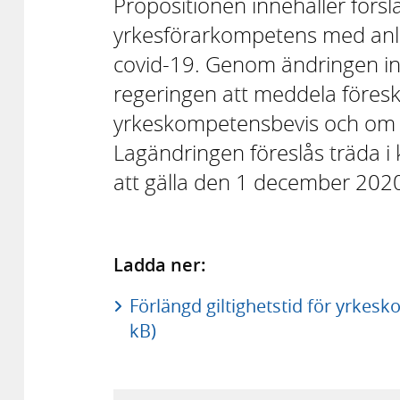
Propositionen innehåller förs
yrkesförarkompetens med anle
covid-19. Genom ändringen in
regeringen att meddela föreskri
yrkeskompetensbevis och om v
Lagändringen föreslås träda i
att gälla den 1 december 202
Ladda ner:
Förlängd giltighetstid för yrkes
kB)