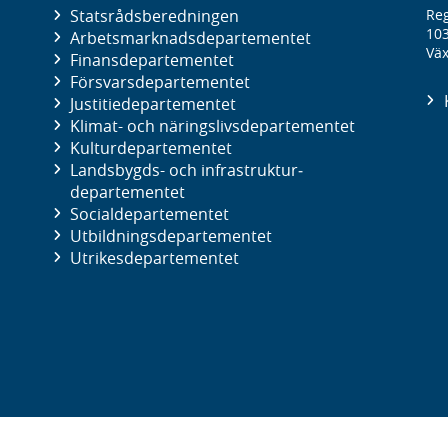
Statsrådsberedningen
Reg
10
Arbetsmarknads­departementet
Väx
Finans­departementet
Försvars­departementet
Justitie­departementet
Klimat- och näringslivs­departementet
Kultur­departementet
Landsbygds- och infrastruktur­
departementet
Social­departementet
Utbildnings­departementet
Utrikes­departementet