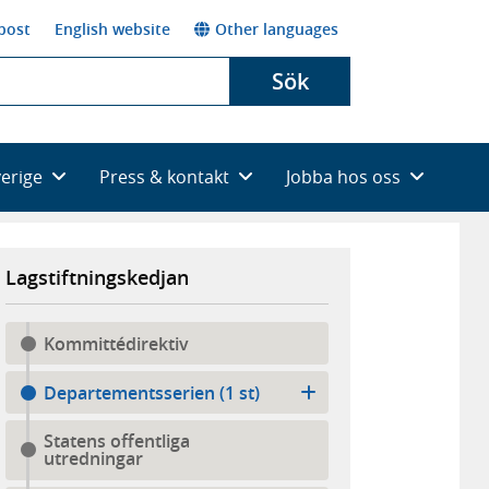
post
English website
Other languages
Sök
verige
Press & kontakt
Jobba hos oss
Lagstiftningskedjan
Kommittédirektiv
Departementsserien (1 st)
Statens offentliga
utredningar