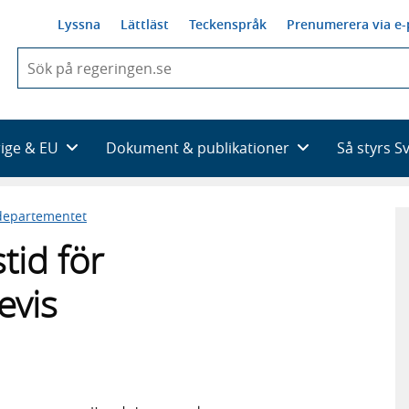
Lyssna
Lättläst
Teckenspråk
Prenumerera via e-
När
du
börjar
skriva
så
rige & EU
Dokument & publikationer
Så styrs S
framträder
en
lista
rdepartementet
med
sökförslag
tid för
evis