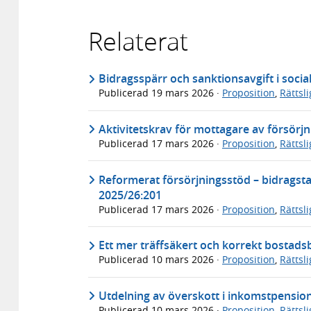
Relaterat
Bidragsspärr och sanktionsavgift i socia
Publicerad
19 mars 2026
·
Proposition
,
Rättsl
Aktivitetskrav för mottagare av försörj
Publicerad
17 mars 2026
·
Proposition
,
Rättsl
Reformerat försörjningsstöd – bidragstak
2025/26:201
Publicerad
17 mars 2026
·
Proposition
,
Rättsl
Ett mer träffsäkert och korrekt bostads
Publicerad
10 mars 2026
·
Proposition
,
Rättsl
Utdelning av överskott i inkomstpensio
Publicerad
10 mars 2026
·
Proposition
,
Rättsl