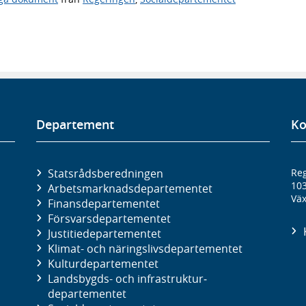
Departement
Ko
Statsrådsberedningen
Reg
10
Arbetsmarknads­departementet
Väx
Finans­departementet
Försvars­departementet
Justitie­departementet
Klimat- och näringslivs­departementet
Kultur­departementet
Landsbygds- och infrastruktur­
departementet