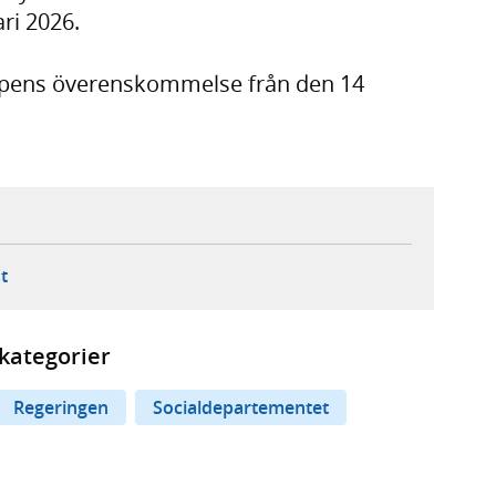
ri 2026.
ppens överenskommelse från den 14
ebbplats,
ern webbplats,
 ny flik, extern webbplats,
- öppnar din e-postklient,
t
kategorier
Regeringen
Socialdepartementet