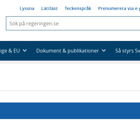
Lyssna
Lättläst
Teckenspråk
Prenumerera via e-
När
du
börjar
skriva
så
rige & EU
Dokument & publikationer
Så styrs S
framträder
en
lista
med
sökförslag