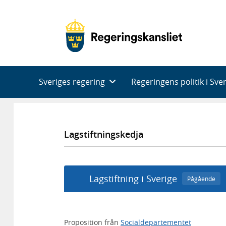
Huvudnavigering
Sveriges regering
Regeringens politik i Sve
Lagstiftningskedja
Lagstiftning i Sverige
Pågående
Proposition från
Socialdepartementet