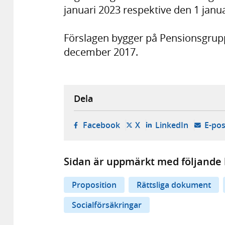
januari 2023 respektive den 1 janua
Förslagen bygger på Pensionsgru
december 2017.
Dela
- öppnas i ny flik, extern w
- öppnas i ny flik, ext
- öppnas i
Facebook
X
LinkedIn
E-pos
Sidan är uppmärkt med följande 
Proposition
Rättsliga dokument
Socialförsäkringar