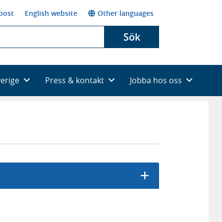
post
English website
Other languages
Sök
verige
Press & kontakt
Jobba hos oss