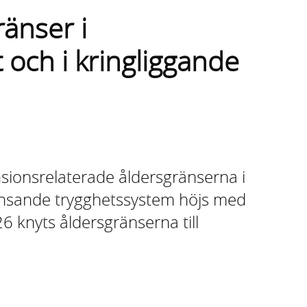
ränser i
och i kringliggande
nsionsrelaterade åldersgränserna i
änsande trygghetssystem höjs med
6 knyts åldersgränserna till