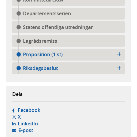
Departementsserien
Statens offentliga utredningar
Lagrådsremiss
Proposition (1 st)
Riksdagsbeslut
Dela
- öppnas i ny flik, extern webbplats,
Facebook
- öppnas i ny flik, extern webbplats,
X
- öppnas i ny flik, extern webbplats,
LinkedIn
- öppnar din e-postklient,
E-post