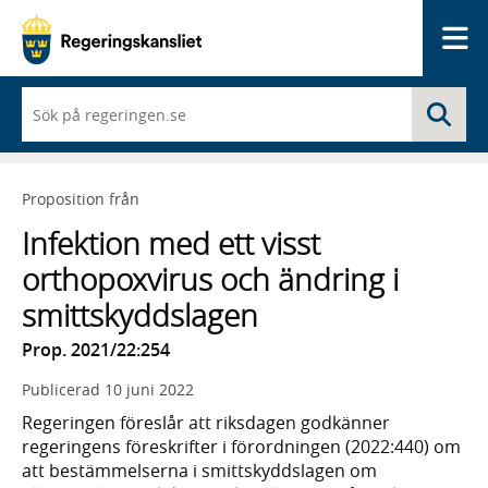
Me
När
Sö
du
börjar
skriva
så
Proposition från
framträder
en
Infektion med ett visst
lista
med
orthopoxvirus och ändring i
sökförslag
smittskyddslagen
Prop. 2021/22:254
Publicerad
10 juni 2022
Regeringen föreslår att riksdagen godkänner
regeringens föreskrifter i förordningen (2022:440) om
att bestämmelserna i smittskyddslagen om