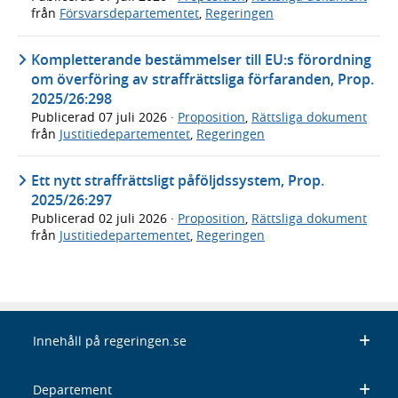
från
Försvarsdepartementet
,
Regeringen
Kompletterande bestämmelser till EU:s förordning
om överföring av straffrättsliga förfaranden, Prop.
2025/26:298
Publicerad
07 juli 2026
·
Proposition
,
Rättsliga dokument
från
Justitiedepartementet
,
Regeringen
Ett nytt straffrättsligt påföljdssystem, Prop.
2025/26:297
Publicerad
02 juli 2026
·
Proposition
,
Rättsliga dokument
från
Justitiedepartementet
,
Regeringen
Innehåll på regeringen.se
Departement