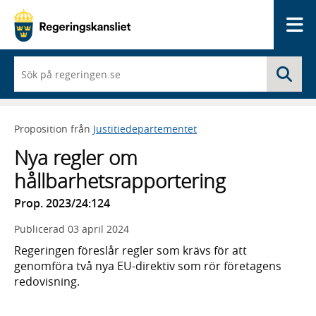
Me
När
Sö
du
börjar
skriva
så
Proposition från
Justitiedepartementet
framträder
en
Nya regler om
lista
med
hållbarhetsrapportering
sökförslag
Prop. 2023/24:124
Publicerad
03 april 2024
Regeringen föreslår regler som krävs för att
genomföra två nya EU-direktiv som rör företagens
redovisning.