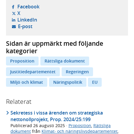
- öppnas i ny flik, extern webbplats,
Facebook
- öppnas i ny flik, extern webbplats,
X
- öppnas i ny flik, extern webbplats,
LinkedIn
- öppnar din e-postklient,
E-post
Sidan är uppmärkt med följande
kategorier
Proposition
Rättsliga dokument
Justitiedepartementet
Regeringen
Miljö och klimat
Näringspolitik
EU
Relaterat
Sekretess i vissa ärenden om strategiska
nettonollprojekt, Prop. 2024/25:199
Publicerad
26 augusti 2025
·
Proposition
,
Rättsliga
dokument
från
Klimat- och näringslivsdepartementet
,