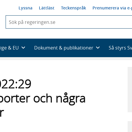
Lyssna
Lättläst
Teckenspråk
Prenumerera via e-
När
du
börjar
skriva
så
rige & EU
Dokument & publikationer
Så styrs S
framträder
en
lista
med
sökförslag
022:29
porter och några
r