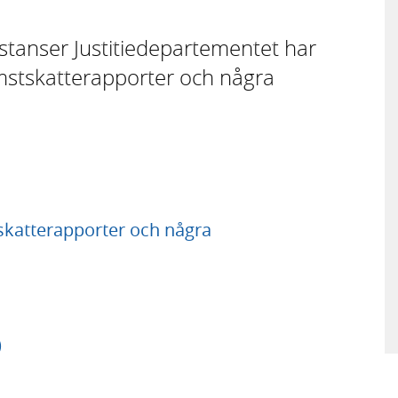
instanser Justitie­departe­mentet har
stskatterapporter och några
katterapporter och några
)