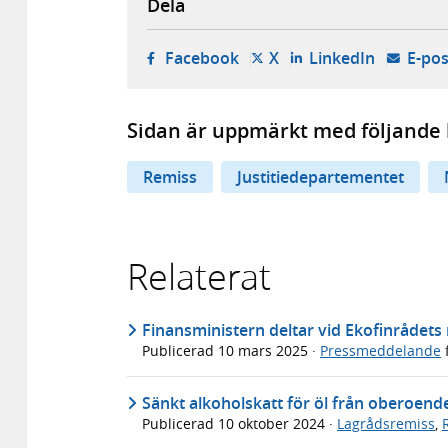
Dela
- öppnas i ny flik, extern w
- öppnas i ny flik, ext
- öppnas i
Facebook
X
LinkedIn
E-pos
Sidan är uppmärkt med följande 
Remiss
Justitiedepartementet
Relaterat
Finansministern deltar vid Ekofinrådet
Publicerad
10 mars 2025
·
Pressmeddelande
Sänkt alkoholskatt för öl från oberoen
Publicerad
10 oktober 2024
·
Lagrådsremiss
,