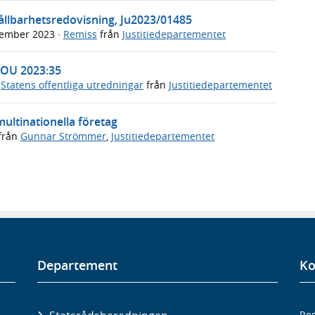
llbarhetsredovisning, Ju2023/01485
tember 2023
·
Remiss
från
Justitiedepartementet
SOU 2023:35
,
Statens offentliga utredningar
från
Justitiedepartementet
ultinationella företag
från
Gunnar Strömmer
,
Justitiedepartementet
Departement
Ko
Reg