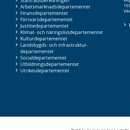
Statsrådsberedningen
10
Arbetsmarknads­departementet
Väx
Finans­departementet
Försvars­departementet
Justitie­departementet
Klimat- och näringslivs­departementet
Kultur­departementet
Landsbygds- och infrastruktur­
departementet
Social­departementet
Utbildnings­departementet
Utrikes­departementet