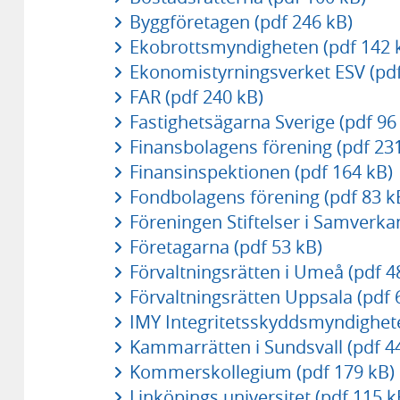
Byggföretagen (pdf 246 kB)
Ekobrottsmyndigheten (pdf 142 
Ekonomistyrningsverket ESV (pdf
FAR (pdf 240 kB)
Fastighetsägarna Sverige (pdf 96
Finansbolagens förening (pdf 23
Finansinspektionen (pdf 164 kB)
Fondbolagens förening (pdf 83 k
Föreningen Stiftelser i Samverka
Företagarna (pdf 53 kB)
Förvaltningsrätten i Umeå (pdf 4
Förvaltningsrätten Uppsala (pdf 
IMY Integritetsskyddsmyndighete
Kammarrätten i Sundsvall (pdf 4
Kommerskollegium (pdf 179 kB)
Linköpings universitet (pdf 115 k