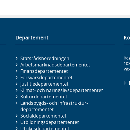
Departement
Ko
Statsrådsberedningen
Reg
10
Arbetsmarknads­departementet
Väx
Finans­departementet
Försvars­departementet
Justitie­departementet
Klimat- och näringslivs­departementet
Kultur­departementet
Landsbygds- och infrastruktur­
departementet
Social­departementet
Utbildnings­departementet
Utrikes­departementet