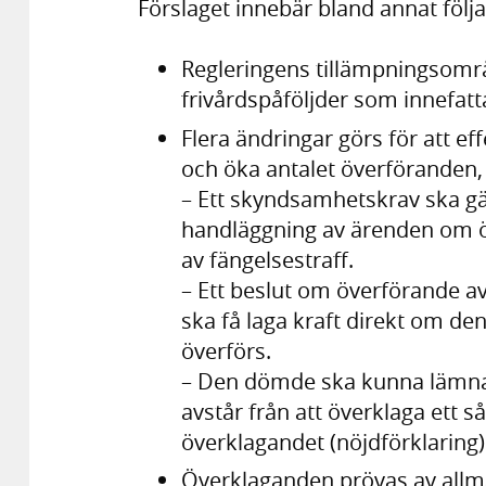
Förslaget innebär bland annat följ
Regleringens tillämpningsområd
frivårdspåföljder som innefatt
Flera ändringar görs för att ef
och öka antalet överföranden,
– Ett skyndsamhetskrav ska gä
handläggning av ärenden om ö
av fängelsestraff.
– Ett beslut om överförande av 
ska få laga kraft direkt om den
överförs.
– Den dömde ska kunna lämna 
avstår från att överklaga ett så
överklagandet (nöjdförklaring)
Överklaganden prövas av allm