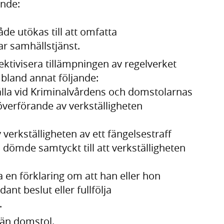
ande:
e utökas till att omfatta
ar samhällstjänst.
fektivisera tillämpningen av regelverket
 bland annat följande:
lla vid Kriminalvårdens och domstolarnas
verförande av verkställigheten
verkställigheten av ett fängelsestraff
 dömde samtyckt till att verkställigheten
en förklaring om att han eller hon
dant beslut eller fullfölja
.
än domstol.