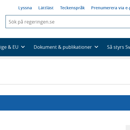
Lyssna
Lättläst
Teckenspråk
Prenumerera via e-
När
du
börjar
skriva
så
rige & EU
Dokument & publikationer
Så styrs S
framträder
en
lista
med
sökförslag