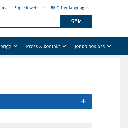
post
English website
Other languages
Sök
verige
Press & kontakt
Jobba hos oss