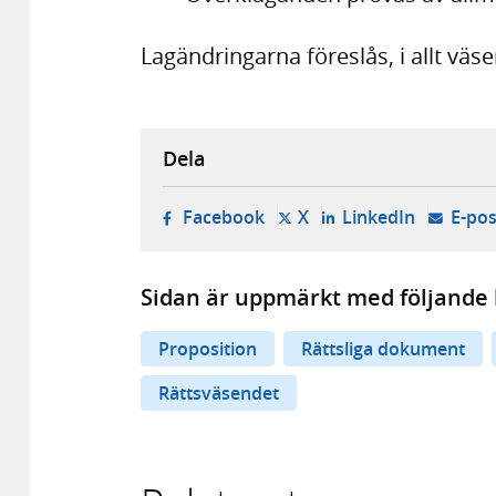
Lagändringarna föreslås, i allt väsen
Dela
- öppnas i ny flik, extern w
- öppnas i ny flik, ext
- öppnas i
Facebook
X
LinkedIn
E-pos
Sidan är uppmärkt med följande 
Proposition
Rättsliga dokument
Rättsväsendet