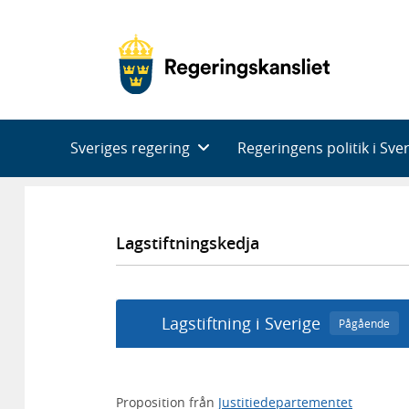
Huvudnavigering
Sveriges regering
Regeringens politik i Sve
Lagstiftningskedja
Lagstiftning i Sverige
Pågående
Proposition från
Justitiedepartementet