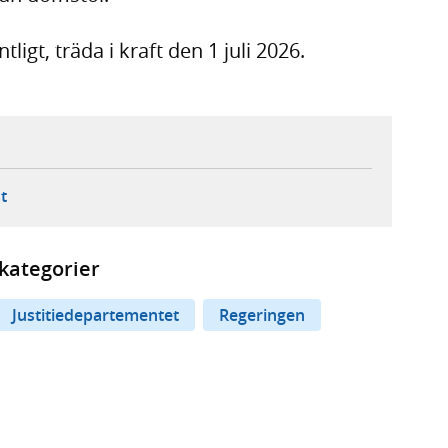
tligt, träda i kraft den 1 juli 2026.
ebbplats,
ern webbplats,
 ny flik, extern webbplats,
- öppnar din e-postklient,
t
kategorier
Justitiedepartementet
Regeringen