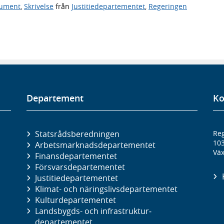
kument
,
Skrivelse
från
Justitiedepartementet
,
Regeringen
Departement
Ko
Statsrådsberedningen
Reg
10
Arbetsmarknads­departementet
Väx
Finans­departementet
Försvars­departementet
Justitie­departementet
Klimat- och näringslivs­departementet
Kultur­departementet
Landsbygds- och infrastruktur­
departementet