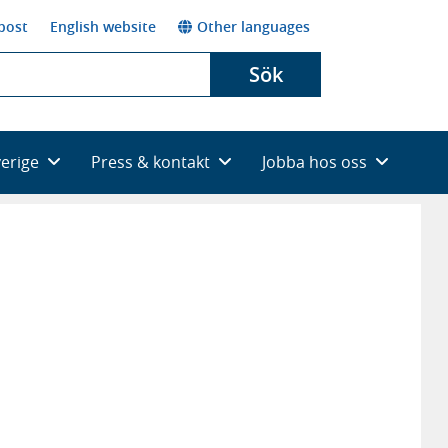
post
English website
Other languages
Sök
verige
Press & kontakt
Jobba hos oss