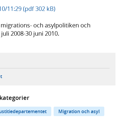
010/11:29 (pdf 302 kB)
 migrations- och asylpolitiken och
 juli 2008-30 juni 2010.
ebbplats,
ern webbplats,
 ny flik, extern webbplats,
- öppnar din e-postklient,
t
kategorier
ustitiedepartementet
Migration och asyl