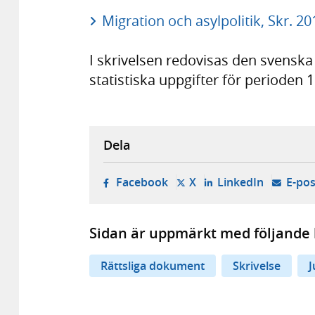
Migration och asylpolitik, Skr. 2
I skrivelsen redovisas den svenska
statistiska uppgifter för perioden 1
Dela
- öppnas i ny flik, extern w
- öppnas i ny flik, ext
- öppnas i
Facebook
X
LinkedIn
E-pos
Sidan är uppmärkt med följande 
Rättsliga dokument
Skrivelse
J