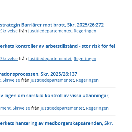
trategin Barriärer mot brott, Skr. 2025/26:272
,
Skrivelse
från
Justitiedepartementet
,
Regeringen
ets kontroller av arbetstillstånd - stor risk för fel
,
Skrivelse
från
Justitiedepartementet
,
Regeringen
rationsprocessen, Skr. 2025/26:137
t
,
Skrivelse
från
Justitiedepartementet
,
Regeringen
v lagen om särskild kontroll av vissa utlänningar,
ument
,
Skrivelse
från
Justitiedepartementet
,
Regeringen
verkets hantering av medborgarskapsärenden, Skr.