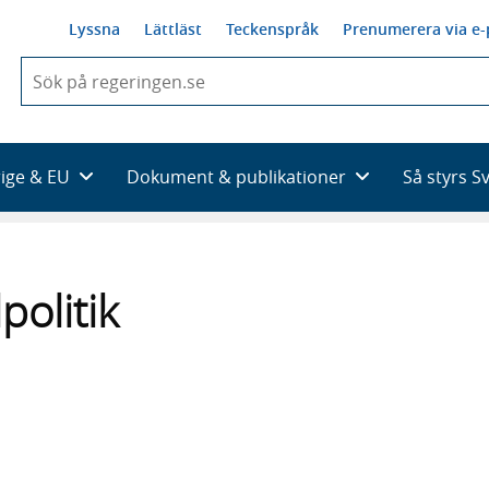
Lyssna
Lättläst
Teckenspråk
Prenumerera via e-
När
du
börjar
skriva
så
rige & EU
Dokument & publikationer
Så styrs S
framträder
en
lista
med
sökförslag
politik