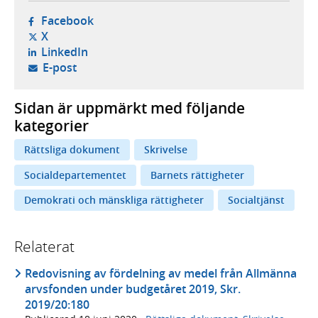
- öppnas i ny flik, extern webbplats,
Facebook
- öppnas i ny flik, extern webbplats,
X
- öppnas i ny flik, extern webbplats,
LinkedIn
- öppnar din e-postklient,
E-post
Sidan är uppmärkt med följande
kategorier
Rättsliga dokument
Skrivelse
Socialdepartementet
Barnets rättigheter
Demokrati och mänskliga rättigheter
Socialtjänst
Relaterat
Redovisning av fördelning av medel från Allmänna
arvsfonden under budgetåret 2019, Skr.
2019/20:180