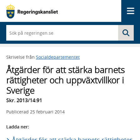
Me
När
Sö
du
börjar
skriva
så
Skrivelse från
Socialdepartementet
framträder
en
Åtgärder för att stärka barnets
lista
med
rättigheter och uppväxtvillkor i
sökförslag
Sverige
Skr. 2013/14:91
Publicerad
25 februari 2014
Ladda ner:
Åtgärder för att stärka barnets rättigheter