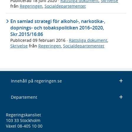
Publicerad
18 juni 2020
·
Rättsliga dokument
,
Skrivelse
från
Regeringen
,
Socialdepartementet
En samlad strategi för alkohol-, narkotika-,
dopnings- och tobakspolitiken 2016–2020,
Skr.2015/16:86
Publicerad
09 februari 2016
·
Rättsliga dokument
,
Skrivelse
från
Regeringen
,
Socialdepartementet
Innehåll på regeringen.se
Departement
Regeringskansliet
103 33 Stockholm
Växel 08-405 10 00