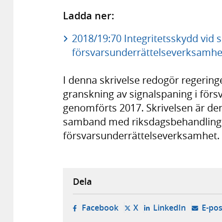
Ladda ner:
2018/19:70 Integritetsskydd vid s
försvarsunderrättelseverksamhet
I denna skrivelse redogör regering
granskning av signalspaning i fö
genomförts 2017. Skrivelsen är den
samband med riksdagsbehandlingen
försvarsunderrättelseverksamhet.
Dela
- öppnas i ny flik, extern w
- öppnas i ny flik, ext
- öppnas i
Facebook
X
LinkedIn
E-pos