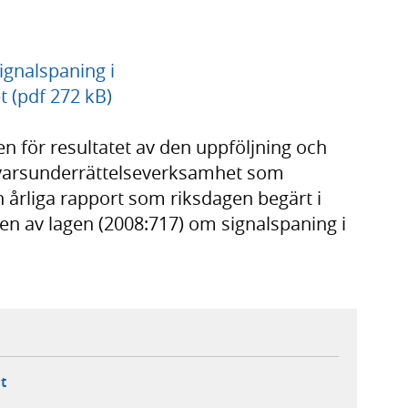
ignalspaning i
 (pdf 272 kB)
en för resultatet av den uppföljning och
rsvarsunderrättelseverksamhet som
 årliga rapport som riksdagen begärt i
 av lagen (2008:717) om signalspaning i
ebbplats,
ern webbplats,
 ny flik, extern webbplats,
- öppnar din e-postklient,
t