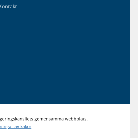
Kontakt
Regeringskansliets gemensamma webbplats.
lningar av kakor