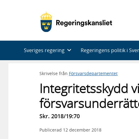
Huvudnavigering
Sveriges regering
Regeringens politik i Sve
Skrivelse från
Försvarsdepartementet
Integritetsskydd v
försvarsunderrät
Skr. 2018/19:70
Publicerad
12 december 2018