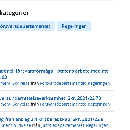
kategorier
örsvarsdepartementet
Regeringen
tionell försvarsförmåga – statens arbete med att
2:63
ument
,
Skrivelse
från
Försvarsdepartementet
,
Regeringen
rsvarsunderrättelseverksamhet, Skr. 2021/22:70
ument
,
Skrivelse
från
Försvarsdepartementet
,
Regeringen
g från anslag 2:4 Krisberedskap, Skr. 2021/22:6
kument
,
Skrivelse
från
Justitiedepartementet
,
Regeringen