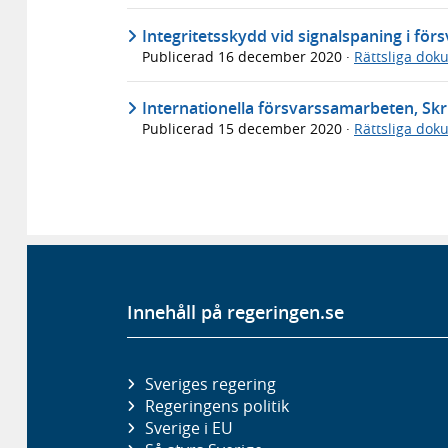
Integritetsskydd vid signalspaning i fö
Publicerad
16 december 2020
·
Rättsliga dok
Internationella försvarssamarbeten, Skr
Publicerad
15 december 2020
·
Rättsliga dok
Innehåll på regeringen.se
Sveriges regering
Regeringens politik
Sverige i EU