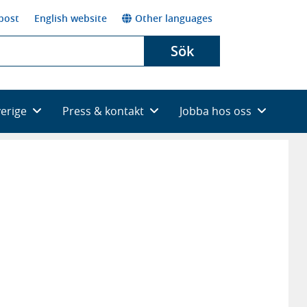
post
English website
Other languages
Sök
verige
Press & kontakt
Jobba hos oss