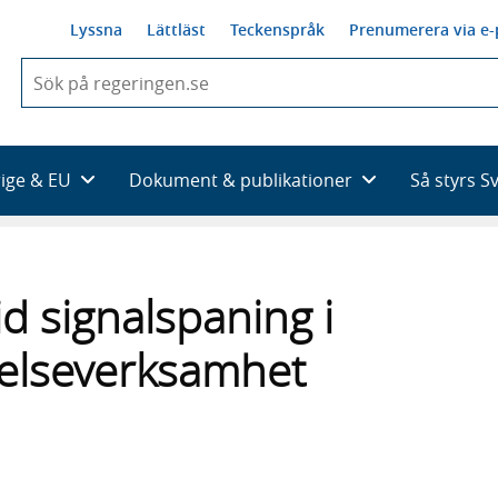
Lyssna
Lättläst
Teckenspråk
Prenumerera via e-
När
du
börjar
skriva
så
rige & EU
Dokument & publikationer
Så styrs S
framträder
en
lista
med
sökförslag
id signalspaning i
telseverksamhet