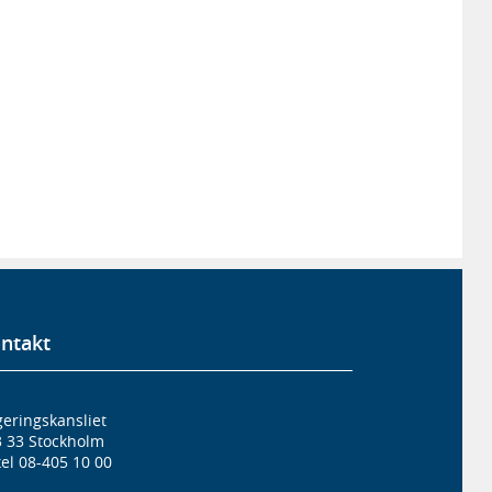
ntakt
eringskansliet
3 33 Stockholm
el 08-405 10 00