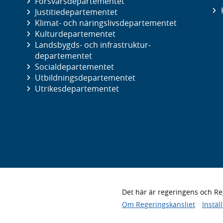
Försvars­departementet
Justitie­departementet
Klimat- och näringslivs­departementet
Kultur­departementet
Landsbygds- och infrastruktur­
departementet
Social­departementet
Utbildnings­departementet
Utrikes­departementet
Det här är regeringens och 
Om Regeringskansliet
Instäl