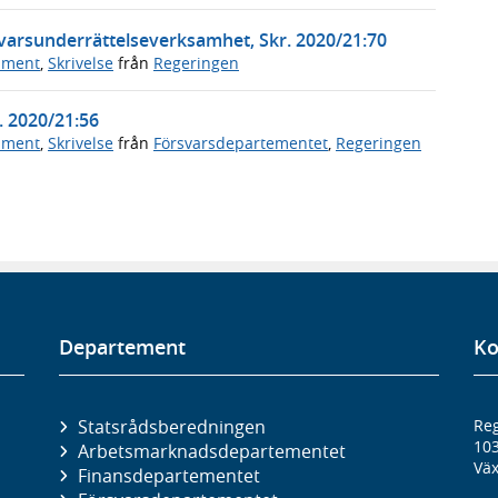
rsvarsunderrättelseverksamhet, Skr. 2020/21:70
ument
,
Skrivelse
från
Regeringen
. 2020/21:56
ument
,
Skrivelse
från
Försvarsdepartementet
,
Regeringen
Departement
Ko
Statsrådsberedningen
Reg
10
Arbetsmarknads­departementet
Väx
Finans­departementet