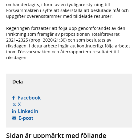
omhändertagits, i form av en tydligare styrning till
Försvarsmakten i syfte att säkerställa att beslutade mål och
uppgifter överensstämmer med tilldelade resurser.
Regeringen fortsätter att följa upp genomförandet av den
inriktning som framgår av propositionen Totalförsvaret
2021–2025 (prop. 2020/21:30) och som beslutats av
riksdagen. I detta arbete ingår att kontinuerligt följa arbetet
inom Försvarsmakten och återrapportera resultatet till
riksdagen.
Dela
- öppnas i ny flik, extern webbplats,
Facebook
- öppnas i ny flik, extern webbplats,
X
- öppnas i ny flik, extern webbplats,
LinkedIn
- öppnar din e-postklient,
E-post
Sidan är uppmärkt med följande