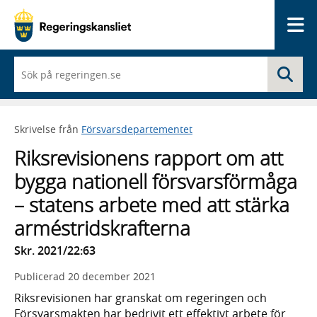
Me
När
Sö
du
börjar
skriva
så
Skrivelse från
Försvarsdepartementet
framträder
en
Riksrevisionens rapport om att
lista
med
bygga nationell försvarsförmåga
sökförslag
– statens arbete med att stärka
arméstridskrafterna
Skr. 2021/22:63
Publicerad
20 december 2021
Riksrevisionen har granskat om regeringen och
Försvarsmakten har bedrivit ett effektivt arbete för