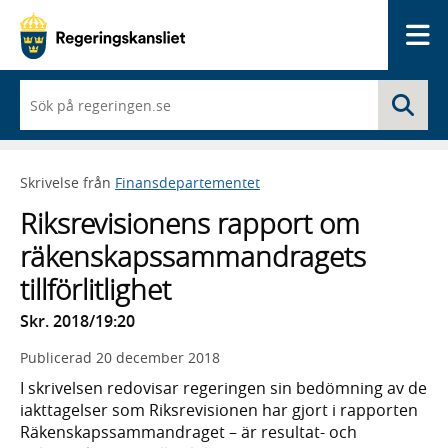
Me
När
Sö
du
börjar
skriva
så
Skrivelse från
Finansdepartementet
framträder
en
Riksrevisionens rapport om
lista
med
räkenskapssammandragets
sökförslag
tillförlitlighet
Skr. 2018/19:20
Publicerad
20 december 2018
I skrivelsen redovisar regeringen sin bedömning av de
iakttagelser som Riksrevisionen har gjort i rapporten
Räkenskapssammandraget – är resultat- och