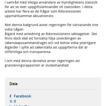
i samråd med viktiga användare av myndighetens statistik
för att se över uppgiftslämnandet till statistiken. I detta
arbete har flera av de frågor som Riksrevisionen
uppmärksammat aktualiserats.
Mot denna bakgrund avser regeringen för närvarande inte
vidta någon
åtgärd med anledning av Riksrevisionens iakttagelser. Det
finns dock skäl att fortsätta följa utvecklingen av
räkenskapssammandraget och vid behov vidta ytterligare
åtgärder i syfte att säkerställa att uppgifterna där är
tillförlitliga och transparenta.
I och med denna skrivelse anser regeringen att
granskningsrapporten är slutbehandlad.
Dela
- öppnas i ny flik, extern webbplats,
Facebook
- öppnas i ny flik, extern webbplats,
X