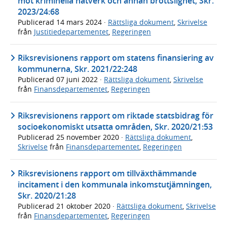
mot kriminella nätverk och annan brottslighet, Skr.
2023/24:68
Publicerad
14 mars 2024
·
Rättsliga dokument
,
Skrivelse
från
Justitiedepartementet
,
Regeringen
Riksrevisionens rapport om statens finansiering av
kommunerna, Skr. 2021/22:248
Publicerad
07 juni 2022
·
Rättsliga dokument
,
Skrivelse
från
Finansdepartementet
,
Regeringen
Riksrevisionens rapport om riktade statsbidrag för
socioekonomiskt utsatta områden, Skr. 2020/21:53
Publicerad
25 november 2020
·
Rättsliga dokument
,
Skrivelse
från
Finansdepartementet
,
Regeringen
Riksrevisionens rapport om tillväxthämmande
incitament i den kommunala inkomstutjämningen,
Skr. 2020/21:28
Publicerad
21 oktober 2020
·
Rättsliga dokument
,
Skrivelse
från
Finansdepartementet
,
Regeringen