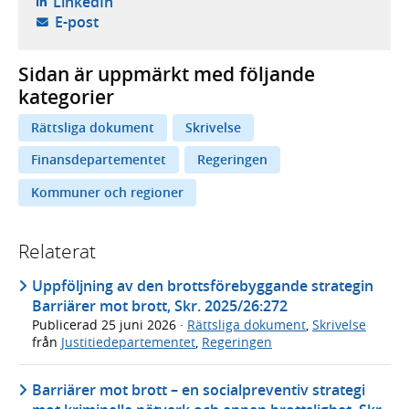
- öppnas i ny flik, extern webbplats,
LinkedIn
- öppnar din e-postklient,
E-post
Sidan är uppmärkt med följande
kategorier
Rättsliga dokument
Skrivelse
Finansdepartementet
Regeringen
Kommuner och regioner
Relaterat
Uppföljning av den brottsförebyggande strategin
Barriärer mot brott, Skr. 2025/26:272
Publicerad
25 juni 2026
·
Rättsliga dokument
,
Skrivelse
från
Justitiedepartementet
,
Regeringen
Barriärer mot brott – en socialpreventiv strategi