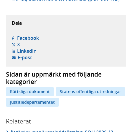
Dela
- öppnas i ny flik, extern webbplats,
Facebook
- öppnas i ny flik, extern webbplats,
X
- öppnas i ny flik, extern webbplats,
LinkedIn
- öppnar din e-postklient,
E-post
Sidan är uppmärkt med följande
kategorier
Rättsliga dokument
Statens offentliga utredningar
Justitiedepartementet
Relaterat