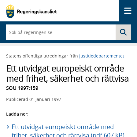
Me
När
Sö
du
börjar
skriva
så
Statens offentliga utredningar från
Justitiedepartementet
framträder
en
Ett utvidgat europeiskt område
lista
med
med frihet, säkerhet och rättvisa
sökförslag
SOU 1997:159
Publicerad
01 januari 1997
Ladda ner:
Ett utvidgat europeiskt område med
frihet, säkerhet och rättvisa (pdf 607 kB)