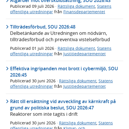
Åtgärder mot överskuldsättning, SOU 2026:43
Publicerad
09 juli 2026
·
Rättsliga dokument
,
Statens
offentliga utredningar
från
Finansdepartementet
Tillträdesförbud, SOU 2026:48
Delbetänkande av Utredningen om nödvärn,
tillträdesförbud och preventiva vistelseförbud
Publicerad
01 juli 2026
·
Rättsliga dokument
,
Statens
offentliga utredningar
från
Justitiedepartementet
Effektiva ingripanden mot brott i cybermiljö, SOU
2026:45
Publicerad
30 juni 2026
·
Rättsliga dokument
,
Statens
offentliga utredningar
från
Justitiedepartementet
Rätt till ersättning vid avveckling av kärnkraft på
grund av politiska beslut, SOU 2026:47
Reaktorer som inte tagits i drift
Publicerad
30 juni 2026
·
Rättsliga dokument
,
Statens
offentliga utredningar
från
Klimat- och