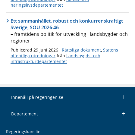
näringslivsdepartementet
Ett sammanhållet, robust och konkurrenskraftigt
Sverige, SOU 2026:46
– framtidens politik för utveckling i landsbygder och
regioner
Publicerad
29 juni 2026
·
Rättsliga dokument
,
Statens
offentliga utredningar
från
Landsbygds- och
infrastrukturdepartementet
Innehåll på regeringen.se
Departement
Regeringskansliet