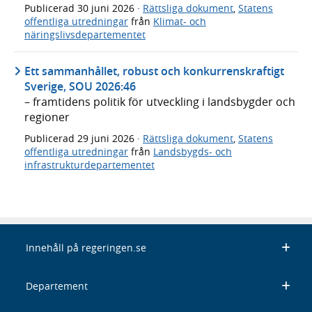
Publicerad
30 juni 2026
·
Rättsliga dokument
,
Statens
offentliga utredningar
från
Klimat- och
näringslivsdepartementet
Ett sammanhållet, robust och konkurrenskraftigt
Sverige, SOU 2026:46
– framtidens politik för utveckling i landsbygder och
regioner
Publicerad
29 juni 2026
·
Rättsliga dokument
,
Statens
offentliga utredningar
från
Landsbygds- och
infrastrukturdepartementet
Innehåll på regeringen.se
Departement