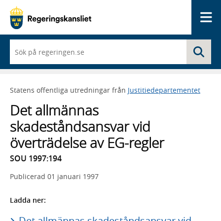
Me
När
Sö
du
börjar
skriva
så
Statens offentliga utredningar från
Justitiedepartementet
framträder
en
Det allmännas
lista
med
skadeståndsansvar vid
sökförslag
överträdelse av EG-regler
SOU 1997:194
Publicerad
01 januari 1997
Ladda ner:
Det allmännas skadeståndsansvar vid