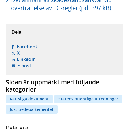
överträdelse av EG-regler (pdf 397 kB)
Dela
- öppnas i ny flik, extern webbplats,
Facebook
- öppnas i ny flik, extern webbplats,
X
- öppnas i ny flik, extern webbplats,
LinkedIn
- öppnar din e-postklient,
E-post
Sidan är uppmärkt med följande
kategorier
Rättsliga dokument
Statens offentliga utredningar
Justitiedepartementet
Relaterat