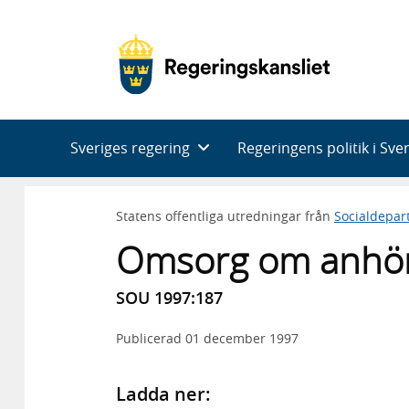
Huvudnavigering
Sveriges regering
Regeringens politik i Sve
Statens offentliga utredningar från
Socialdepar
Omsorg om anhör
SOU 1997:187
Publicerad
01 december 1997
Ladda ner: