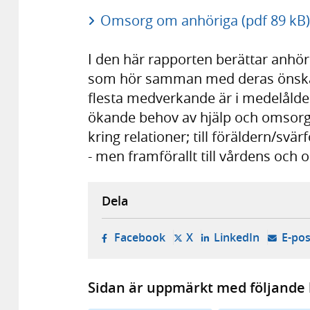
Omsorg om anhöriga (pdf 89 kB)
I den här rapporten berättar anhö
som hör samman med deras önskan a
flesta medverkande är i medelålder
ökande behov av hjälp och omsorg 
kring relationer; till föräldern/sv
- men framförallt till vårdens och
Dela
- öppnas i ny flik, extern w
- öppnas i ny flik, ext
- öppnas i
Facebook
X
LinkedIn
E-pos
Sidan är uppmärkt med följande 