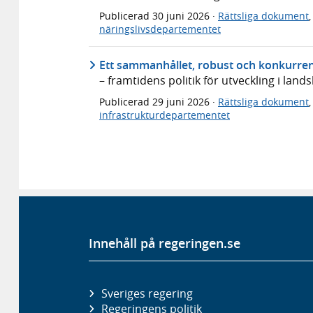
Publicerad
30 juni 2026
·
Rättsliga dokument
näringslivsdepartementet
Ett sammanhållet, robust och konkurren
– framtidens politik för utveckling i lan
Publicerad
29 juni 2026
·
Rättsliga dokument
infrastrukturdepartementet
Innehåll på regeringen.se
Sveriges regering
Regeringens politik