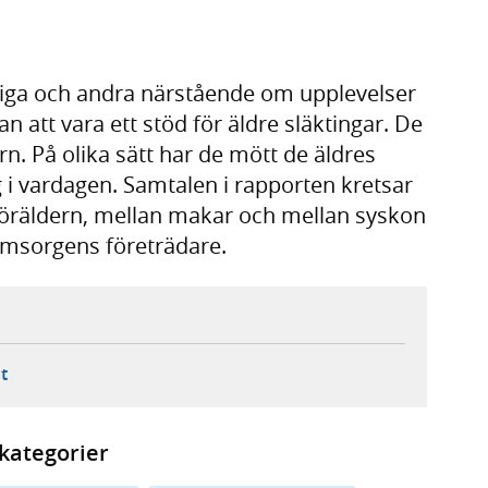
riga och andra närstående om upplevelser
tt vara ett stöd för äldre släktingar. De
n. På olika sätt har de mött de äldres
i vardagen. Samtalen i rapporten kretsar
ärföräldern, mellan makar och mellan syskon
 omsorgens företrädare.
ebbplats,
ern webbplats,
 ny flik, extern webbplats,
- öppnar din e-postklient,
t
kategorier