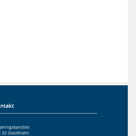
ntakt
eringskansliet
3 33 Stockholm