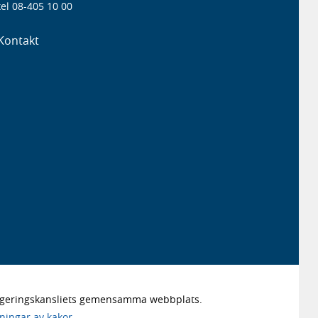
el 08-405 10 00
Kontakt
Regeringskansliets gemensamma webbplats.
lningar av kakor