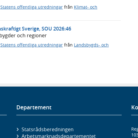
,
Statens offentliga utredningar
från
Klimat- och
skraftigt Sverige, SOU 2026:46
dsbygder och regioner
,
Statens offentliga utredningar
från
Landsbygds- och
Departement
Ko
Statsrådsberedningen
Reg
10
Arbetsmarknads­departementet