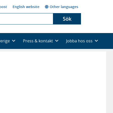
post
English website
Other languages
Sök
verige
Press & kontakt
Jobba hos oss