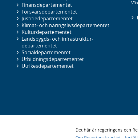
Väx
Finans­departementet
Försvars­departementet
Justitie­departementet
Klimat- och näringslivs­departementet
Kultur­departementet
Landsbygds- och infrastruktur­
departementet
Social­departementet
Utbildnings­departementet
Utrikes­departementet
Det här är regeringens och 
Om Regeringskansliet
Instäl