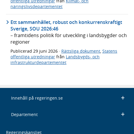
offentliga utredningar
från
Klimat- och
näringslivsdepartementet
Ett sammanhållet, robust och konkurrenskraftigt
Sverige, SOU 2026:46
– framtidens politik för utveckling i landsbygder och
regioner
Publicerad
29 juni 2026
·
Rättsliga dokument
,
Statens
offentliga utredningar
från
Landsbygds- och
infrastrukturdepartementet
Innehåll på regeringen.se
Departement
Regeringskansliet