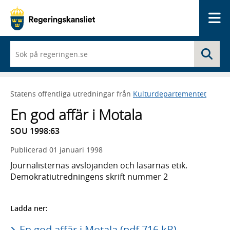
Me
När
Sö
du
börjar
skriva
så
Statens offentliga utredningar från
Kulturdepartementet
framträder
en
En god affär i Motala
lista
med
SOU 1998:63
sökförslag
Publicerad
01 januari 1998
Journalisternas avslöjanden och läsarnas etik.
Demokratiutredningens skrift nummer 2
Ladda ner:
En god affär i Motala (pdf 716 kB)