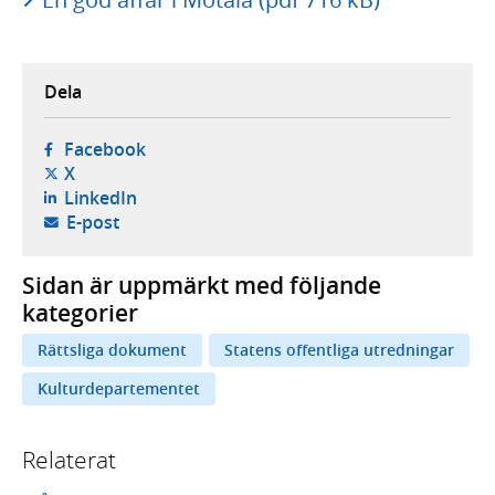
Dela
- öppnas i ny flik, extern webbplats,
Facebook
- öppnas i ny flik, extern webbplats,
X
- öppnas i ny flik, extern webbplats,
LinkedIn
- öppnar din e-postklient,
E-post
Sidan är uppmärkt med följande
kategorier
Rättsliga dokument
Statens offentliga utredningar
Kulturdepartementet
Relaterat