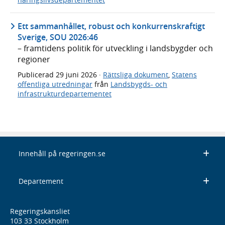
Ett sammanhållet, robust och konkurrenskraftigt
Sverige, SOU 2026:46
– framtidens politik för utveckling i landsbygder och
regioner
Publicerad
29 juni 2026
·
Rättsliga dokument
,
Statens
offentliga utredningar
från
Landsbygds- och
infrastrukturdepartementet
Innehåll på regeringen.se
Departement
Regeringskansliet
103 33 Stockholm