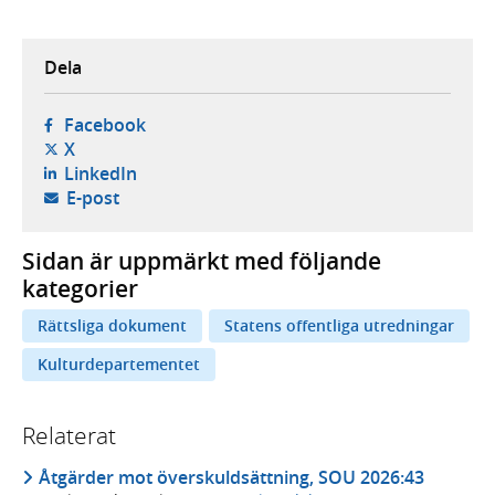
Dela
- öppnas i ny flik, extern webbplats,
Facebook
- öppnas i ny flik, extern webbplats,
X
- öppnas i ny flik, extern webbplats,
LinkedIn
- öppnar din e-postklient,
E-post
Sidan är uppmärkt med följande
kategorier
Rättsliga dokument
Statens offentliga utredningar
Kulturdepartementet
Relaterat
Åtgärder mot överskuldsättning, SOU 2026:43