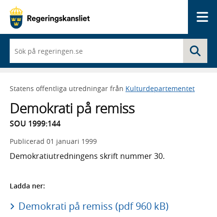
Me
När
Sö
du
börjar
skriva
så
Statens offentliga utredningar från
Kulturdepartementet
framträder
en
Demokrati på remiss
lista
med
SOU 1999:144
sökförslag
Publicerad
01 januari 1999
Demokratiutredningens skrift nummer 30.
Ladda ner:
Demokrati på remiss (pdf 960 kB)