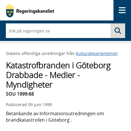
Me
När
Sö
du
börjar
skriva
så
Statens offentliga utredningar från
Kulturdepartementet
framträder
en
Katastrofbranden i Göteborg
lista
med
Drabbade - Medier -
sökförslag
Myndigheter
SOU 1999:68
Publicerad
09 juni 1999
Betänkande av Informationsutredningen om
brandkatastrofen i Göteborg .