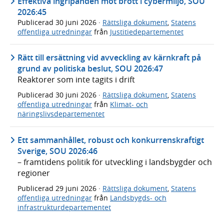
Effektiva ingripanden mot brott i cybermiljö, SOU
2026:45
Publicerad
30 juni 2026
·
Rättsliga dokument
,
Statens
offentliga utredningar
från
Justitiedepartementet
Rätt till ersättning vid avveckling av kärnkraft på
grund av politiska beslut, SOU 2026:47
Reaktorer som inte tagits i drift
Publicerad
30 juni 2026
·
Rättsliga dokument
,
Statens
offentliga utredningar
från
Klimat- och
näringslivsdepartementet
Ett sammanhållet, robust och konkurrenskraftigt
Sverige, SOU 2026:46
– framtidens politik för utveckling i landsbygder och
regioner
Publicerad
29 juni 2026
·
Rättsliga dokument
,
Statens
offentliga utredningar
från
Landsbygds- och
infrastrukturdepartementet