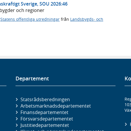
skraftigt Sverige, SOU 2026:46
dsbygder och regioner
,
Statens offentliga utredningar
från
Landsbygds- och
Departement
Ko
Statsrådsberedningen
Reg
10
Arbetsmarknads­departementet
Väx
Finans­departementet
Försvars­departementet
Justitie­departementet