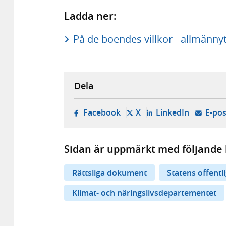
Ladda ner:
På de boendes villkor - allmännyt
Dela
- öppnas i ny flik, extern w
- öppnas i ny flik, ext
- öppnas i
Facebook
X
LinkedIn
E-pos
Sidan är uppmärkt med följande 
Rättsliga dokument
Statens offentl
Klimat- och näringslivsdepartementet