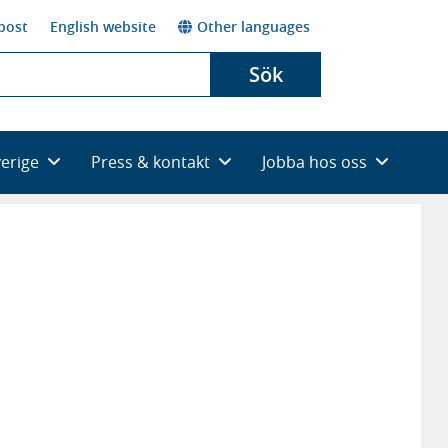
post
English website
Other languages
Sök
verige
Press & kontakt
Jobba hos oss