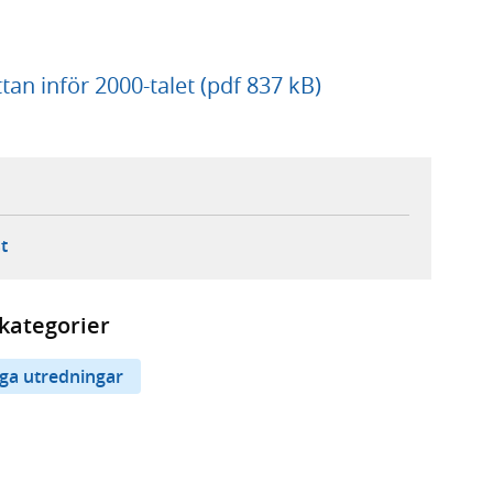
tan inför 2000-talet (pdf 837 kB)
ebbplats,
ern webbplats,
 ny flik, extern webbplats,
- öppnar din e-postklient,
t
kategorier
iga utredningar