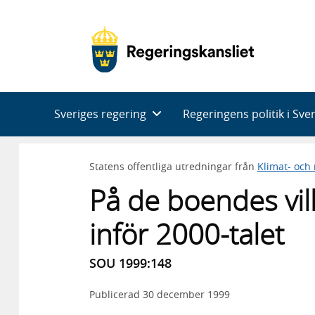
Huvudnavigering
Sveriges regering
Regeringens politik i Sve
Statens offentliga utredningar från
Klimat- och
På de boendes vil
inför 2000-talet
SOU 1999:148
Publicerad
30 december 1999