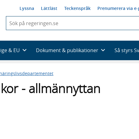
Lyssna
Lättläst
Teckenspråk
Prenumerera via e-
När
du
börjar
skriva
så
rige & EU
Dokument & publikationer
Så styrs S
framträder
en
lista
 näringslivsdepartementet
med
sökförslag
lkor - allmännyttan