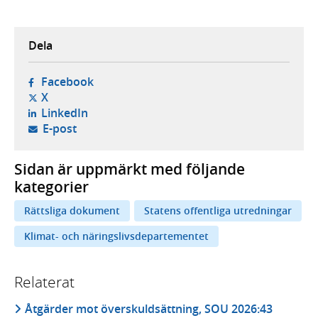
Dela
- öppnas i ny flik, extern webbplats,
Facebook
- öppnas i ny flik, extern webbplats,
X
- öppnas i ny flik, extern webbplats,
LinkedIn
- öppnar din e-postklient,
E-post
Sidan är uppmärkt med följande
kategorier
Rättsliga dokument
Statens offentliga utredningar
Klimat- och näringslivsdepartementet
Relaterat
Åtgärder mot överskuldsättning, SOU 2026:43