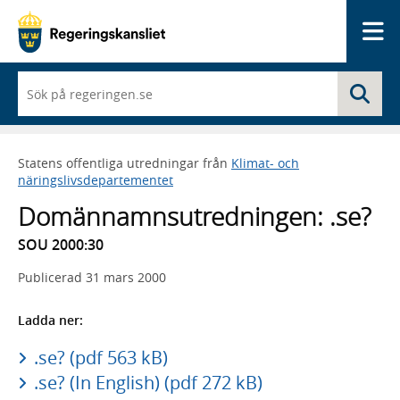
Me
När
Sö
du
börjar
skriva
så
Statens offentliga utredningar från
Klimat- och
framträder
näringslivsdepartementet
en
lista
Domännamnsutredningen: .se?
med
sökförslag
SOU 2000:30
Publicerad
31 mars 2000
Ladda ner:
.se? (pdf 563 kB)
.se? (In English) (pdf 272 kB)