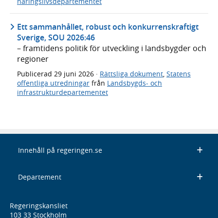
näringslivsdepartementet
Ett sammanhållet, robust och konkurrenskraftigt
Sverige, SOU 2026:46
– framtidens politik för utveckling i landsbygder och
regioner
Publicerad
29 juni 2026
·
Rättsliga dokument
,
Statens
offentliga utredningar
från
Landsbygds- och
infrastrukturdepartementet
Innehåll på regeringen.se
Departement
Regeringskansliet
103 33 Stockholm