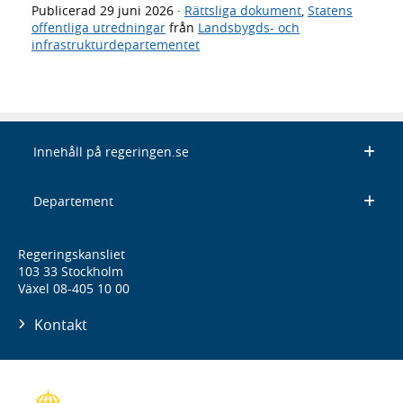
Publicerad
29 juni 2026
·
Rättsliga dokument
,
Statens
offentliga utredningar
från
Landsbygds- och
infrastrukturdepartementet
Innehåll på regeringen.se
Departement
Regeringskansliet
103 33 Stockholm
Växel 08-405 10 00
Kontakt