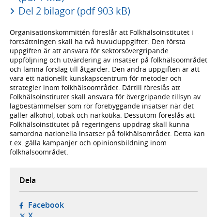
Del 2 bilagor (pdf 903 kB)
Organisationskommittén föreslår att Folkhälsoinstitutet i
fortsättningen skall ha två huvuduppgifter. Den första
uppgiften är att ansvara för sektorsövergripande
uppföljning och utvärdering av insatser på folkhälsoområdet
och lämna förslag till åtgärder. Den andra uppgiften är att
vara ett nationellt kunskapscentrum för metoder och
strategier inom folkhälsoområdet. Därtill föreslås att
Folkhälsoinstitutet skall ansvara för övergripande tillsyn av
lagbestämmelser som rör förebyggande insatser när det
gäller alkohol, tobak och narkotika. Dessutom föreslås att
Folkhälsoinstitutet på regeringens uppdrag skall kunna
samordna nationella insatser på folkhälsområdet. Detta kan
t.ex. gälla kampanjer och opinionsbildning inom
folkhälsoområdet.
Dela
- öppnas i ny flik, extern webbplats,
Facebook
- öppnas i ny flik, extern webbplats,
X