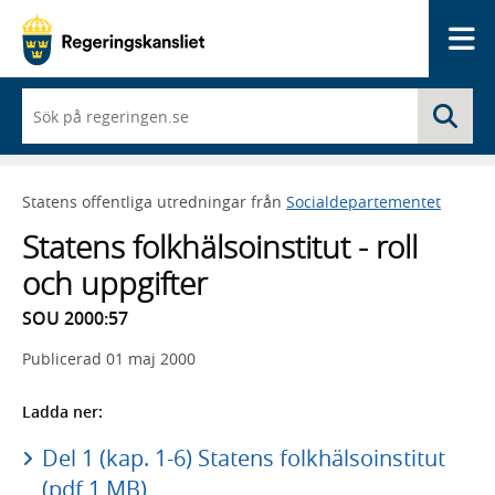
Me
När
Sö
du
börjar
skriva
så
Statens offentliga utredningar från
Socialdepartementet
framträder
en
Statens folkhälsoinstitut - roll
lista
med
och uppgifter
sökförslag
SOU 2000:57
Publicerad
01 maj 2000
Ladda ner:
Del 1 (kap. 1-6) Statens folkhälsoinstitut
(pdf 1 MB)