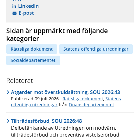
- öppnas i ny flik, extern webbplats,
LinkedIn
- öppnar din e-postklient,
E-post
Sidan är uppmärkt med följande
kategorier
Rättsliga dokument
Statens offentliga utredningar
Socialdepartementet
Relaterat
Åtgärder mot överskuldsättning, SOU 2026:43
Publicerad
09 juli 2026
·
Rättsliga dokument
,
Statens
offentliga utredningar
från
Finansdepartementet
Tillträdesförbud, SOU 2026:48
Delbetänkande av Utredningen om nödvärn,
tillträdesförbud och preventiva vistelseförbud