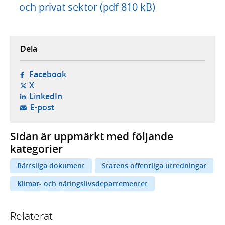
och privat sektor (pdf 810 kB)
Dela
- öppnas i ny flik, extern webbplats,
Facebook
- öppnas i ny flik, extern webbplats,
X
- öppnas i ny flik, extern webbplats,
LinkedIn
- öppnar din e-postklient,
E-post
Sidan är uppmärkt med följande
kategorier
Rättsliga dokument
Statens offentliga utredningar
Klimat- och näringslivsdepartementet
Relaterat