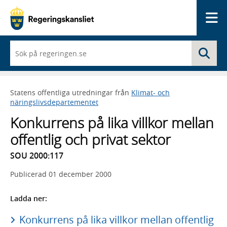
Me
När
Sö
du
börjar
skriva
så
Statens offentliga utredningar från
Klimat- och
framträder
näringslivsdepartementet
en
lista
Konkurrens på lika villkor mellan
med
sökförslag
offentlig och privat sektor
SOU 2000:117
Publicerad
01 december 2000
Ladda ner:
Konkurrens på lika villkor mellan offentlig