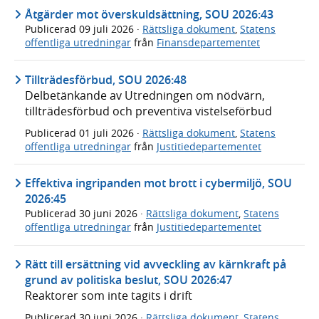
Åtgärder mot överskuldsättning, SOU 2026:43
Publicerad
09 juli 2026
·
Rättsliga dokument
,
Statens
offentliga utredningar
från
Finansdepartementet
Tillträdesförbud, SOU 2026:48
Delbetänkande av Utredningen om nödvärn,
tillträdesförbud och preventiva vistelseförbud
Publicerad
01 juli 2026
·
Rättsliga dokument
,
Statens
offentliga utredningar
från
Justitiedepartementet
Effektiva ingripanden mot brott i cybermiljö, SOU
2026:45
Publicerad
30 juni 2026
·
Rättsliga dokument
,
Statens
offentliga utredningar
från
Justitiedepartementet
Rätt till ersättning vid avveckling av kärnkraft på
grund av politiska beslut, SOU 2026:47
Reaktorer som inte tagits i drift
Publicerad
30 juni 2026
·
Rättsliga dokument
,
Statens