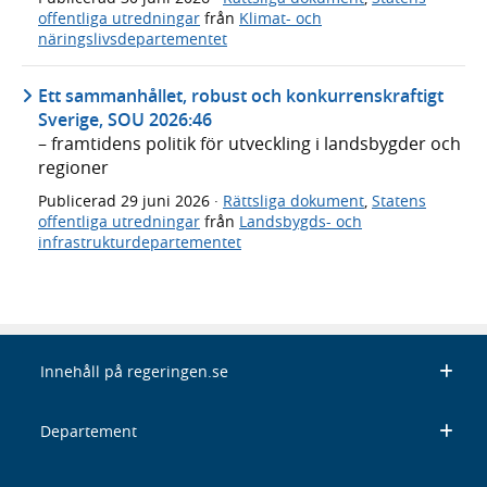
offentliga utredningar
från
Klimat- och
näringslivsdepartementet
Ett sammanhållet, robust och konkurrenskraftigt
Sverige, SOU 2026:46
– framtidens politik för utveckling i landsbygder och
regioner
Publicerad
29 juni 2026
·
Rättsliga dokument
,
Statens
offentliga utredningar
från
Landsbygds- och
infrastrukturdepartementet
Innehåll på regeringen.se
Departement