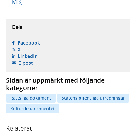
MB)
Dela
- öppnas i ny flik, extern webbplats,
Facebook
- öppnas i ny flik, extern webbplats,
X
- öppnas i ny flik, extern webbplats,
LinkedIn
- öppnar din e-postklient,
E-post
Sidan är uppmärkt med följande
kategorier
Rättsliga dokument
Statens offentliga utredningar
Kulturdepartementet
Relaterat