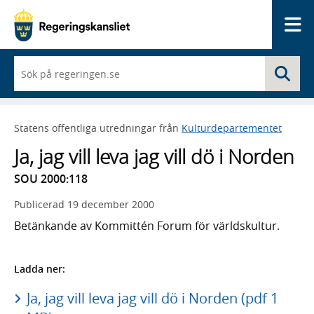
Me
När
Sö
du
börjar
skriva
så
Statens offentliga utredningar från
Kulturdepartementet
framträder
en
Ja, jag vill leva jag vill dö i Norden
lista
med
SOU 2000:118
sökförslag
Publicerad
19 december 2000
Betänkande av Kommittén Forum för världskultur.
Ladda ner:
Ja, jag vill leva jag vill dö i Norden (pdf 1