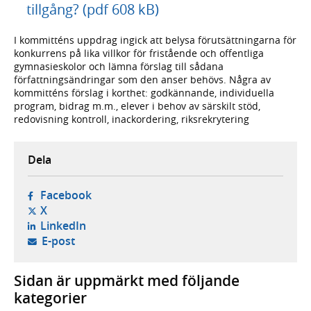
tillgång? (pdf 608 kB)
I kommitténs uppdrag ingick att belysa förutsättningarna för
konkurrens på lika villkor för fristående och offentliga
gymnasieskolor och lämna förslag till sådana
författningsändringar som den anser behövs. Några av
kommitténs förslag i korthet: godkännande, individuella
program, bidrag m.m., elever i behov av särskilt stöd,
redovisning kontroll, inackordering, riksrekrytering
Dela
- öppnas i ny flik, extern webbplats,
Facebook
- öppnas i ny flik, extern webbplats,
X
- öppnas i ny flik, extern webbplats,
LinkedIn
- öppnar din e-postklient,
E-post
Sidan är uppmärkt med följande
kategorier