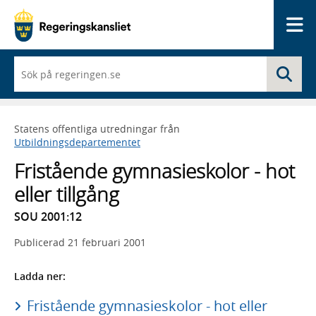
Me
När
Sö
du
börjar
skriva
så
Statens offentliga utredningar från
framträder
Utbildningsdepartementet
en
lista
Fristående gymnasieskolor - hot
med
sökförslag
eller tillgång
SOU 2001:12
Publicerad
21 februari 2001
Ladda ner:
Fristående gymnasieskolor - hot eller