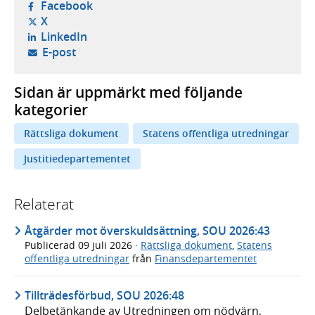
- öppnas i ny flik, extern webbplats,
Facebook
- öppnas i ny flik, extern webbplats,
X
- öppnas i ny flik, extern webbplats,
LinkedIn
- öppnar din e-postklient,
E-post
Sidan är uppmärkt med följande
kategorier
Rättsliga dokument
Statens offentliga utredningar
Justitiedepartementet
Relaterat
Åtgärder mot överskuldsättning, SOU 2026:43
Publicerad
09 juli 2026
·
Rättsliga dokument
,
Statens
offentliga utredningar
från
Finansdepartementet
Tillträdesförbud, SOU 2026:48
Delbetänkande av Utredningen om nödvärn,