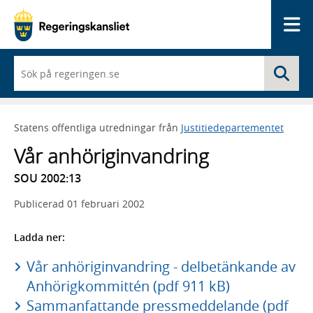
Me
När
Sö
du
börjar
skriva
så
Statens offentliga utredningar från
Justitiedepartementet
framträder
en
Vår anhöriginvandring
lista
med
SOU 2002:13
sökförslag
Publicerad
01 februari 2002
Ladda ner:
Vår anhöriginvandring - delbetänkande av
Anhörigkommittén (pdf 911 kB)
Sammanfattande pressmeddelande (pdf