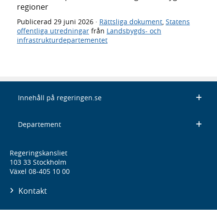
regioner
Publicerad
29 juni 2026
·
Rättsliga dokument
,
Statens
offentliga utredningar
från
Landsbygds- och
infrastrukturdepartementet
Innehåll på regeringen.se
Departement
Regeringskansliet
103 33 Stockholm
Växel 08-405 10 00
Kontakt