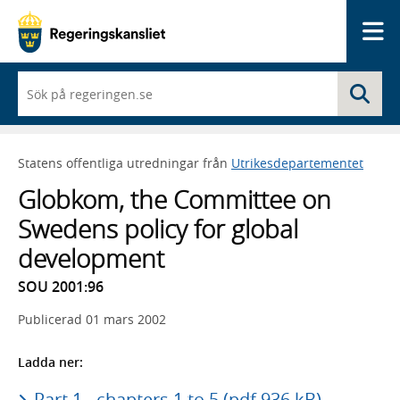
Me
När
Sö
du
börjar
skriva
så
Statens offentliga utredningar från
Utrikesdepartementet
framträder
en
Globkom, the Committee on
lista
med
Swedens policy for global
sökförslag
development
SOU 2001:96
Publicerad
01 mars 2002
Ladda ner:
Part 1 - chapters 1 to 5 (pdf 936 kB)