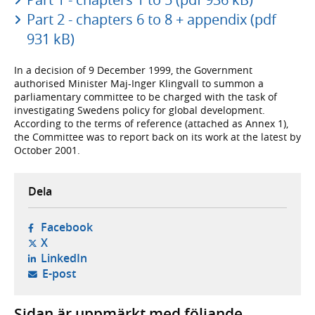
Part 2 - chapters 6 to 8 + appendix (pdf
931 kB)
In a decision of 9 December 1999, the Government
authorised Minister Maj-Inger Klingvall to summon a
parliamentary committee to be charged with the task of
investigating Swedens policy for global development.
According to the terms of reference (attached as Annex 1),
the Committee was to report back on its work at the latest by
October 2001.
Dela
- öppnas i ny flik, extern webbplats,
Facebook
- öppnas i ny flik, extern webbplats,
X
- öppnas i ny flik, extern webbplats,
LinkedIn
- öppnar din e-postklient,
E-post
Sidan är uppmärkt med följande