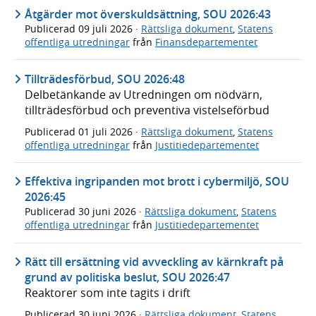
Åtgärder mot överskuldsättning, SOU 2026:43
Publicerad
09 juli 2026
·
Rättsliga dokument
,
Statens
offentliga utredningar
från
Finansdepartementet
Tillträdesförbud, SOU 2026:48
Delbetänkande av Utredningen om nödvärn,
tillträdesförbud och preventiva vistelseförbud
Publicerad
01 juli 2026
·
Rättsliga dokument
,
Statens
offentliga utredningar
från
Justitiedepartementet
Effektiva ingripanden mot brott i cybermiljö, SOU
2026:45
Publicerad
30 juni 2026
·
Rättsliga dokument
,
Statens
offentliga utredningar
från
Justitiedepartementet
Rätt till ersättning vid avveckling av kärnkraft på
grund av politiska beslut, SOU 2026:47
Reaktorer som inte tagits i drift
Publicerad
30 juni 2026
·
Rättsliga dokument
,
Statens