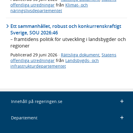
offentliga utredningar
från
Klimat- och
näringslivsdepartementet
Ett sammanhållet, robust och konkurrenskraftigt
Sverige, SOU 2026:46
– framtidens politik för utveckling i landsbygder och
regioner
Publicerad
29 juni 2026
·
Rättsliga dokument
,
Statens
offentliga utredningar
från
Landsbygds- och
infrastrukturdepartementet
Innehåll på regeringen.se
Departement