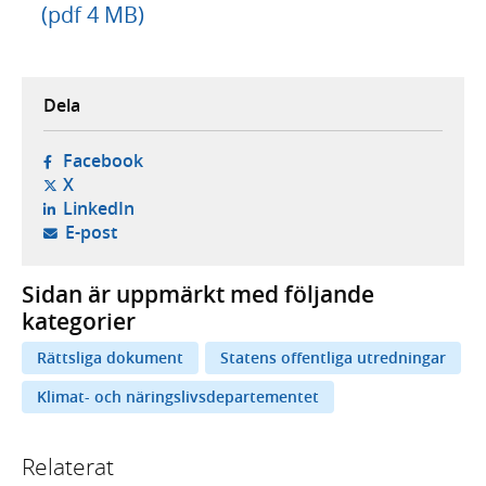
(pdf 4 MB)
Dela
- öppnas i ny flik, extern webbplats,
Facebook
- öppnas i ny flik, extern webbplats,
X
- öppnas i ny flik, extern webbplats,
LinkedIn
- öppnar din e-postklient,
E-post
Sidan är uppmärkt med följande
kategorier
Rättsliga dokument
Statens offentliga utredningar
Klimat- och näringslivsdepartementet
Relaterat