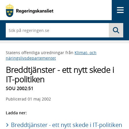
Me
När
Sö
du
börjar
skriva
så
Statens offentliga utredningar från
Klimat- och
framträder
näringslivsdepartementet
en
lista
Breddtjänster - ett nytt skede i
med
sökförslag
IT-politiken
SOU 2002:51
Publicerad
01 maj 2002
Ladda ner:
Breddtjänster - ett nytt skede i IT-politiken