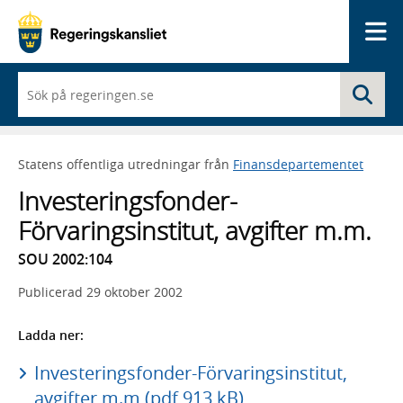
Me
När
Sö
du
börjar
skriva
så
Statens offentliga utredningar från
Finansdepartementet
framträder
en
Investeringsfonder-
lista
med
Förvaringsinstitut, avgifter m.m.
sökförslag
SOU 2002:104
Publicerad
29 oktober 2002
Ladda ner:
Investeringsfonder-Förvaringsinstitut,
avgifter m.m (pdf 913 kB)