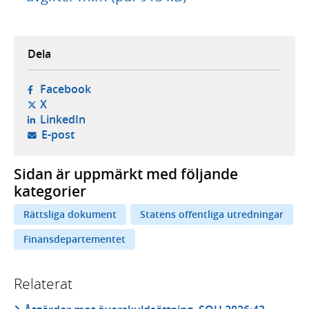
Dela
- öppnas i ny flik, extern webbplats,
Facebook
- öppnas i ny flik, extern webbplats,
X
- öppnas i ny flik, extern webbplats,
LinkedIn
- öppnar din e-postklient,
E-post
Sidan är uppmärkt med följande
kategorier
Rättsliga dokument
Statens offentliga utredningar
Finansdepartementet
Relaterat