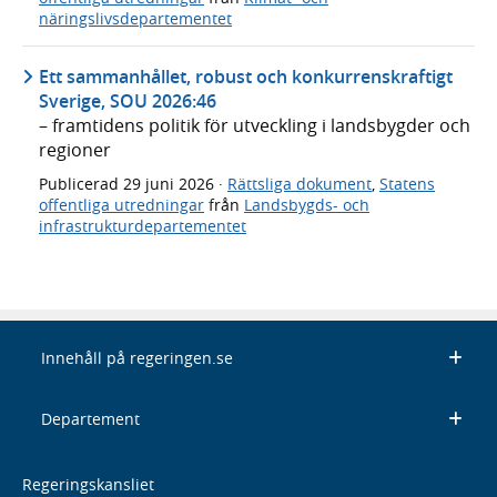
näringslivsdepartementet
Ett sammanhållet, robust och konkurrenskraftigt
Sverige, SOU 2026:46
– framtidens politik för utveckling i landsbygder och
regioner
Publicerad
29 juni 2026
·
Rättsliga dokument
,
Statens
offentliga utredningar
från
Landsbygds- och
infrastrukturdepartementet
Innehåll på regeringen.se
Departement
Regeringskansliet