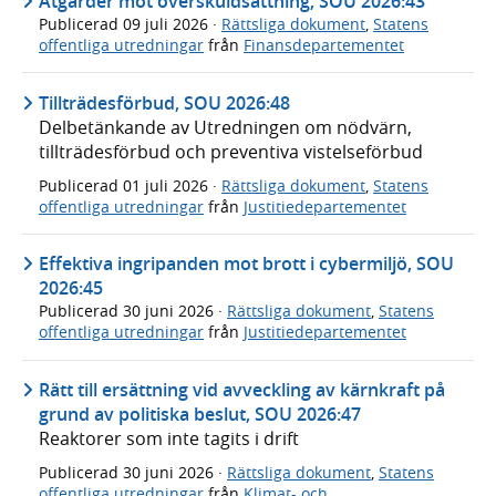
Åtgärder mot överskuldsättning, SOU 2026:43
Publicerad
09 juli 2026
·
Rättsliga dokument
,
Statens
offentliga utredningar
från
Finansdepartementet
Tillträdesförbud, SOU 2026:48
Delbetänkande av Utredningen om nödvärn,
tillträdesförbud och preventiva vistelseförbud
Publicerad
01 juli 2026
·
Rättsliga dokument
,
Statens
offentliga utredningar
från
Justitiedepartementet
Effektiva ingripanden mot brott i cybermiljö, SOU
2026:45
Publicerad
30 juni 2026
·
Rättsliga dokument
,
Statens
offentliga utredningar
från
Justitiedepartementet
Rätt till ersättning vid avveckling av kärnkraft på
grund av politiska beslut, SOU 2026:47
Reaktorer som inte tagits i drift
Publicerad
30 juni 2026
·
Rättsliga dokument
,
Statens
offentliga utredningar
från
Klimat- och