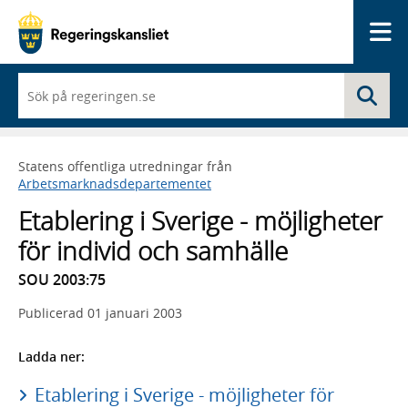
Me
När
Sö
du
börjar
skriva
så
Statens offentliga utredningar från
framträder
Arbetsmarknadsdepartementet
en
lista
Etablering i Sverige - möjligheter
med
sökförslag
för individ och samhälle
SOU 2003:75
Publicerad
01 januari 2003
Ladda ner:
Etablering i Sverige - möjligheter för