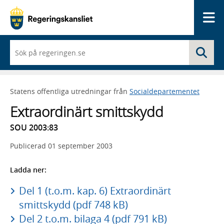
Me
När
Sö
du
börjar
skriva
så
Statens offentliga utredningar från
Socialdepartementet
framträder
en
Extraordinärt smittskydd
lista
med
SOU 2003:83
sökförslag
Publicerad
01 september 2003
Ladda ner:
Del 1 (t.o.m. kap. 6) Extraordinärt
smittskydd (pdf 748 kB)
Del 2 t.o.m. bilaga 4 (pdf 791 kB)