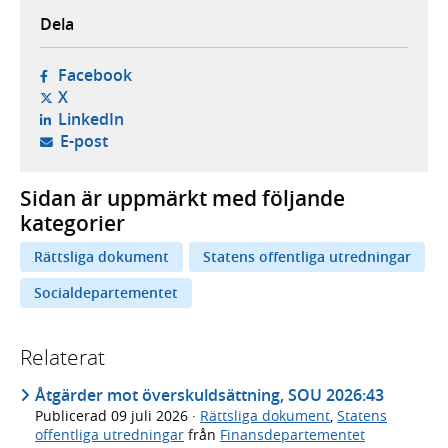
Dela
- öppnas i ny flik, extern webbplats,
Facebook
- öppnas i ny flik, extern webbplats,
X
- öppnas i ny flik, extern webbplats,
LinkedIn
- öppnar din e-postklient,
E-post
Sidan är uppmärkt med följande
kategorier
Rättsliga dokument
Statens offentliga utredningar
Socialdepartementet
Relaterat
Åtgärder mot överskuldsättning, SOU 2026:43
Publicerad
09 juli 2026
·
Rättsliga dokument
,
Statens
offentliga utredningar
från
Finansdepartementet