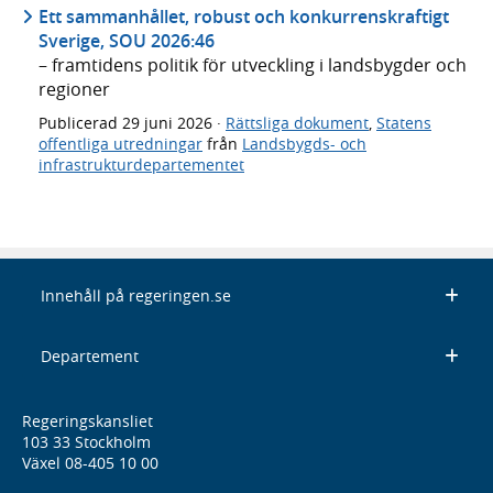
Ett sammanhållet, robust och konkurrenskraftigt
Sverige, SOU 2026:46
– framtidens politik för utveckling i landsbygder och
regioner
Publicerad
29 juni 2026
·
Rättsliga dokument
,
Statens
offentliga utredningar
från
Landsbygds- och
infrastrukturdepartementet
Innehåll på regeringen.se
Departement
Regeringskansliet
103 33 Stockholm
Växel 08-405 10 00