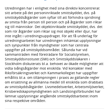
Utredningen har i enlighet med sina direktiv koncentrerat
sitt arbete på det personinriktade smittskyddet, dvs. på
smittskyddsåtgärder som syftar till att förhindra spridning
av smitta från person till person och på åtgärder som riktar
sig till människor. Det objektinriktade smittskyddet, dvs. det
som rör åtgärder som riktar sig mot objekt eller djur, har
inte ingått i utredningsuppdraget. För att få underlag för
utredningsarbetet har utredningen inhämtat upplysningar
och synpunkter från myndigheter som har centrala
uppgifter på smittskyddsområdet. Sålunda har vid
sammanträden med företrädare för Socialstyrelsen,
Smittskyddsinstitutet (SMI) och Smittskyddsläkaren i
Stockholm diskuterats bl.a. behovet av ökade möjligheter att
vidta tvångsåtgärder mot enskilda. Vid kontakter med
Riksförsäkringsverket och Kammarkollegiet har uppgifter
erhållits bl.a. om tillämpningen i praxis av gällande regler
om ersättning av allmänna medel till enskilda som drabbats
av smittskyddsåtgärder. Livsmedelsverket, Arbetsmiljöverket,
Krisberedskapsmyndigheten och Landstingsförbundet har
lämnat upplysningar angående smittskyddsarbetet inom
sina respektive områden.