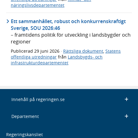
näringslivsdepartementet
Ett sammanhållet, robust och konkurrenskraftigt
Sverige, SOU 2026:46
– framtidens politik för utveckling i landsbygder och
regioner
Publicerad
29 juni 2026
·
Rättsliga dokument
,
Statens
offentliga utredningar
från
Landsbygds- och
infrastrukturdepartementet
Innehåll på regeringen.se
Departement
Regeringskansliet