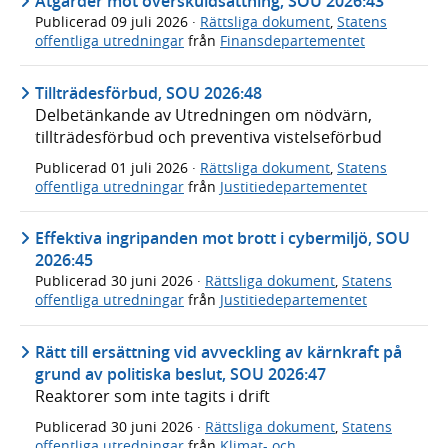
Åtgärder mot överskuldsättning, SOU 2026:43
Publicerad
09 juli 2026
·
Rättsliga dokument
,
Statens
offentliga utredningar
från
Finansdepartementet
Tillträdesförbud, SOU 2026:48
Delbetänkande av Utredningen om nödvärn,
tillträdesförbud och preventiva vistelseförbud
Publicerad
01 juli 2026
·
Rättsliga dokument
,
Statens
offentliga utredningar
från
Justitiedepartementet
Effektiva ingripanden mot brott i cybermiljö, SOU
2026:45
Publicerad
30 juni 2026
·
Rättsliga dokument
,
Statens
offentliga utredningar
från
Justitiedepartementet
Rätt till ersättning vid avveckling av kärnkraft på
grund av politiska beslut, SOU 2026:47
Reaktorer som inte tagits i drift
Publicerad
30 juni 2026
·
Rättsliga dokument
,
Statens
offentliga utredningar
från
Klimat- och