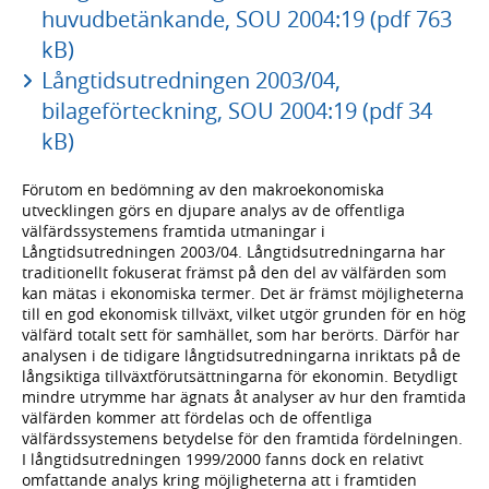
huvudbetänkande, SOU 2004:19 (pdf 763
kB)
Långtidsutredningen 2003/04,
bilageförteckning, SOU 2004:19 (pdf 34
kB)
Förutom en bedömning av den makroekonomiska
utvecklingen görs en djupare analys av de offentliga
välfärdssystemens framtida utmaningar i
Långtidsutredningen 2003/04. Långtidsutredningarna har
traditionellt fokuserat främst på den del av välfärden som
kan mätas i ekonomiska termer. Det är främst möjligheterna
till en god ekonomisk tillväxt, vilket utgör grunden för en hög
välfärd totalt sett för samhället, som har berörts. Därför har
analysen i de tidigare långtidsutredningarna inriktats på de
långsiktiga tillväxtförutsättningarna för ekonomin. Betydligt
mindre utrymme har ägnats åt analyser av hur den framtida
välfärden kommer att fördelas och de offentliga
välfärdssystemens betydelse för den framtida fördelningen.
I långtidsutredningen 1999/2000 fanns dock en relativt
omfattande analys kring möjligheterna att i framtiden