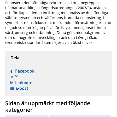
finansiera den offentliga sektorn och kring begreppet
hållbar utveckling. I långtidsutredningen 2003/04 utvidgas
och fördjupas denna inriktning mot analys av de offentliga
välfärdssystemen och välfärdens framtida finansiering. I
synnerhet riktas fokus mot de framtida förutsättningarna att
tillgodose efterfrågan på välfärdssystemets tjänster inom
vård, omsorg och utbildning. Detta görs mot bakgrund av
den demografiska utvecklingen och den i övrigt ökade
ekonomiska standard som följer av en ökad tillväxt.
Dela
- öppnas i ny flik, extern webbplats,
Facebook
- öppnas i ny flik, extern webbplats,
X
- öppnas i ny flik, extern webbplats,
LinkedIn
- öppnar din e-postklient,
E-post
Sidan är uppmärkt med följande
kategorier