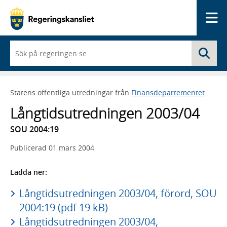
Me
När
Sö
du
börjar
skriva
så
Statens offentliga utredningar från
Finansdepartementet
framträder
en
Långtidsutredningen 2003/04
lista
med
SOU 2004:19
sökförslag
Publicerad
01 mars 2004
Ladda ner:
Långtidsutredningen 2003/04, förord, SOU
2004:19 (pdf 19 kB)
Långtidsutredningen 2003/04,