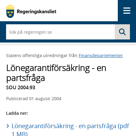
Me
När
Sö
du
börjar
skriva
så
Statens offentliga utredningar från
Finansdepartementet
framträder
en
Lönegarantiförsäkring - en
lista
med
partsfråga
sökförslag
SOU 2004:93
Publicerad
01 augusti 2004
Ladda ner:
Lönegarantiförsäkring - en partsfråga (pdf
1 MB)