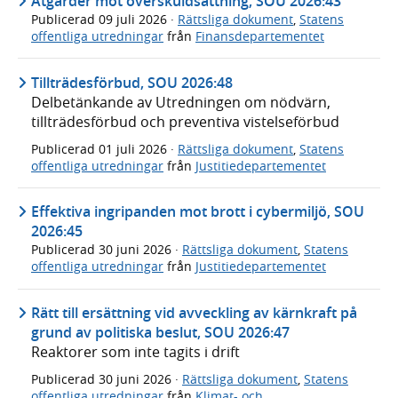
Åtgärder mot överskuldsättning, SOU 2026:43
Publicerad
09 juli 2026
·
Rättsliga dokument
,
Statens
offentliga utredningar
från
Finansdepartementet
Tillträdesförbud, SOU 2026:48
Delbetänkande av Utredningen om nödvärn,
tillträdesförbud och preventiva vistelseförbud
Publicerad
01 juli 2026
·
Rättsliga dokument
,
Statens
offentliga utredningar
från
Justitiedepartementet
Effektiva ingripanden mot brott i cybermiljö, SOU
2026:45
Publicerad
30 juni 2026
·
Rättsliga dokument
,
Statens
offentliga utredningar
från
Justitiedepartementet
Rätt till ersättning vid avveckling av kärnkraft på
grund av politiska beslut, SOU 2026:47
Reaktorer som inte tagits i drift
Publicerad
30 juni 2026
·
Rättsliga dokument
,
Statens
offentliga utredningar
från
Klimat- och