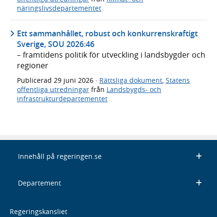
näringslivsdepartementet
Ett sammanhållet, robust och konkurrenskraftigt
Sverige, SOU 2026:46
– framtidens politik för utveckling i landsbygder och
regioner
Publicerad
29 juni 2026
·
Rättsliga dokument
,
Statens
offentliga utredningar
från
Landsbygds- och
infrastrukturdepartementet
Innehåll på regeringen.se
Departement
Regeringskansliet