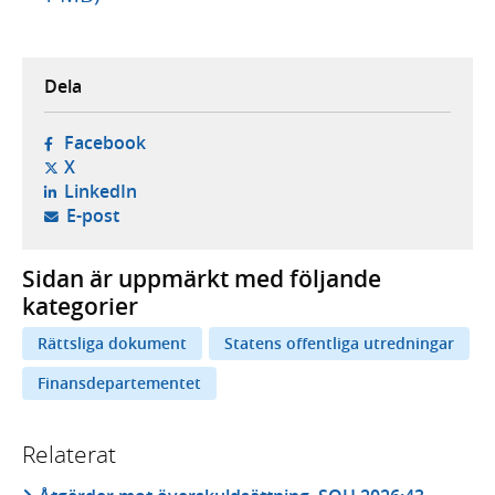
Dela
- öppnas i ny flik, extern webbplats,
Facebook
- öppnas i ny flik, extern webbplats,
X
- öppnas i ny flik, extern webbplats,
LinkedIn
- öppnar din e-postklient,
E-post
Sidan är uppmärkt med följande
kategorier
Rättsliga dokument
Statens offentliga utredningar
Finansdepartementet
Relaterat