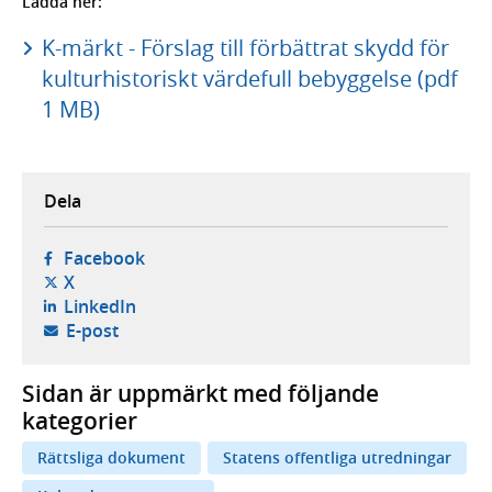
Ladda ner:
K-märkt - Förslag till förbättrat skydd för
kulturhistoriskt värdefull bebyggelse (pdf
1 MB)
Dela
- öppnas i ny flik, extern webbplats,
Facebook
- öppnas i ny flik, extern webbplats,
X
- öppnas i ny flik, extern webbplats,
LinkedIn
- öppnar din e-postklient,
E-post
Sidan är uppmärkt med följande
kategorier
Rättsliga dokument
Statens offentliga utredningar