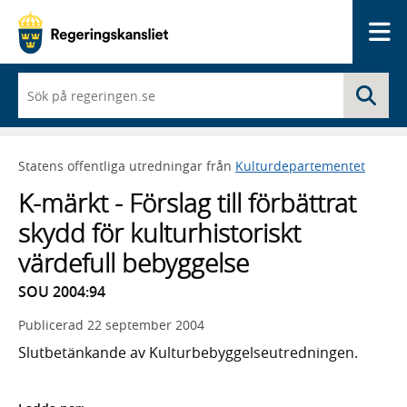
Me
När
Sö
du
börjar
skriva
så
Statens offentliga utredningar från
Kulturdepartementet
framträder
en
K-märkt - Förslag till förbättrat
lista
med
skydd för kulturhistoriskt
sökförslag
värdefull bebyggelse
SOU 2004:94
Publicerad
22 september 2004
Slutbetänkande av Kulturbebyggelseutredningen.