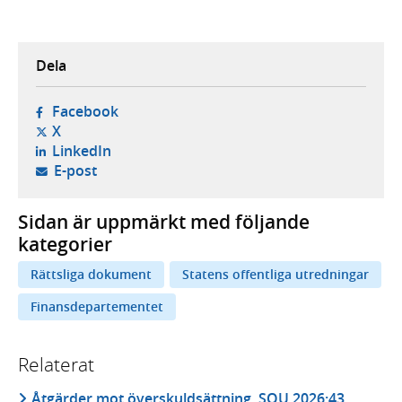
Dela
- öppnas i ny flik, extern webbplats,
Facebook
- öppnas i ny flik, extern webbplats,
X
- öppnas i ny flik, extern webbplats,
LinkedIn
- öppnar din e-postklient,
E-post
Sidan är uppmärkt med följande
kategorier
Rättsliga dokument
Statens offentliga utredningar
Finansdepartementet
Relaterat
Åtgärder mot överskuldsättning, SOU 2026:43