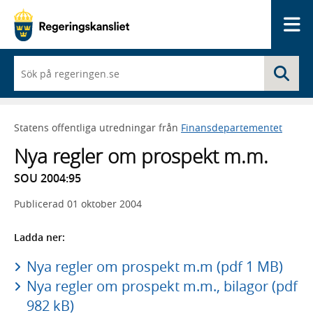
Me
När
Sö
du
börjar
skriva
så
Statens offentliga utredningar från
Finansdepartementet
framträder
en
Nya regler om prospekt m.m.
lista
med
SOU 2004:95
sökförslag
Publicerad
01 oktober 2004
Ladda ner:
Nya regler om prospekt m.m (pdf 1 MB)
Nya regler om prospekt m.m., bilagor (pdf
982 kB)