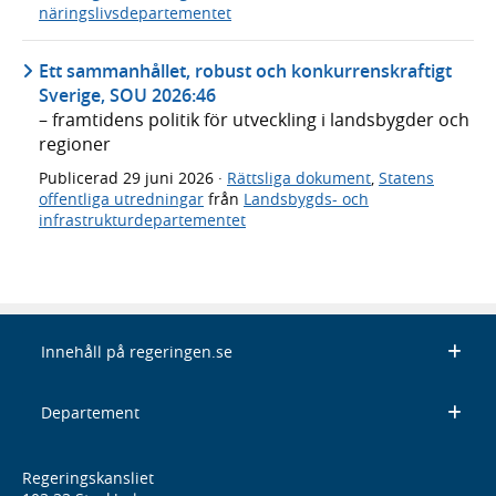
näringslivsdepartementet
Ett sammanhållet, robust och konkurrenskraftigt
Sverige, SOU 2026:46
– framtidens politik för utveckling i landsbygder och
regioner
Publicerad
29 juni 2026
·
Rättsliga dokument
,
Statens
offentliga utredningar
från
Landsbygds- och
infrastrukturdepartementet
Innehåll på regeringen.se
Departement
Regeringskansliet