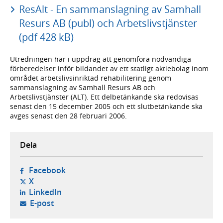
ResAlt - En sammanslagning av Samhall
Resurs AB (publ) och Arbetslivstjänster
(pdf 428 kB)
Utredningen har i uppdrag att genomföra nödvändiga
förberedelser inför bildandet av ett statligt aktiebolag inom
området arbetslivsinriktad rehabilitering genom
sammanslagning av Samhall Resurs AB och
Arbetslivstjänster (ALT). Ett delbetänkande ska redovisas
senast den 15 december 2005 och ett slutbetänkande ska
avges senast den 28 februari 2006.
Dela
- öppnas i ny flik, extern webbplats,
Facebook
- öppnas i ny flik, extern webbplats,
X
- öppnas i ny flik, extern webbplats,
LinkedIn
- öppnar din e-postklient,
E-post