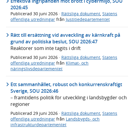
Effektiva ingripanden mot brott i cybermiljö, SOU
2026:45
Publicerad
30 juni 2026
·
Rättsliga dokument
,
Statens
offentliga utredningar
från
Justitiedepartementet
Rätt till ersättning vid avveckling av kärnkraft på
grund av politiska beslut, SOU 2026:47
Reaktorer som inte tagits i drift
Publicerad
30 juni 2026
·
Rättsliga dokument
,
Statens
offentliga utredningar
från
Klimat- och
näringslivsdepartementet
Ett sammanhållet, robust och konkurrenskraftigt
Sverige, SOU 2026:46
– framtidens politik för utveckling i landsbygder och
regioner
Publicerad
29 juni 2026
·
Rättsliga dokument
,
Statens
offentliga utredningar
från
Landsbygds- och
infrastrukturdepartementet