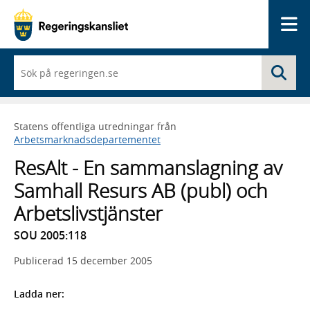
Me
När
Sö
du
börjar
skriva
så
Statens offentliga utredningar från
framträder
Arbetsmarknadsdepartementet
en
lista
ResAlt - En sammanslagning av
med
sökförslag
Samhall Resurs AB (publ) och
Arbetslivstjänster
SOU 2005:118
Publicerad
15 december 2005
Ladda ner: