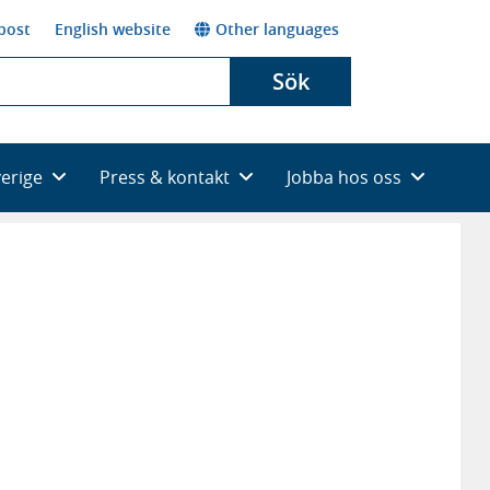
post
English website
Other languages
Sök
verige
Press & kontakt
Jobba hos oss