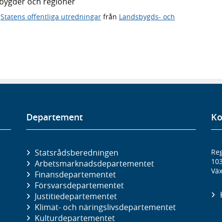
dsbygder och regioner
,
Statens offentliga utredningar
från
Landsbygds- och
Departement
Ko
Statsrådsberedningen
Reg
10
Arbetsmarknads­departementet
Väx
Finans­departementet
Försvars­departementet
Justitie­departementet
Klimat- och näringslivs­departementet
Kultur­departementet