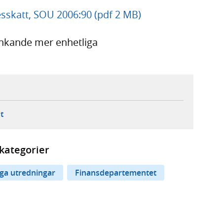
sskatt, SOU 2006:90 (pdf 2 MB)
tänkande mer enhetliga
ebbplats,
ern webbplats,
 ny flik, extern webbplats,
- öppnar din e-postklient,
t
kategorier
iga utredningar
Finansdepartementet