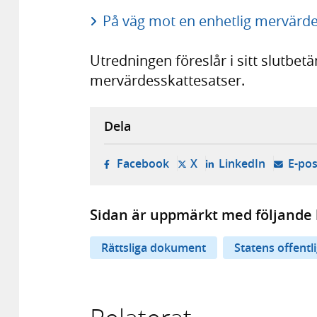
På väg mot en enhetlig mervärde
Utredningen föreslår i sitt slutbe
mervärdesskattesatser.
Dela
- öppnas i ny flik, extern w
- öppnas i ny flik, ext
- öppnas i
Facebook
X
LinkedIn
E-pos
Sidan är uppmärkt med följande 
Rättsliga dokument
Statens offentl