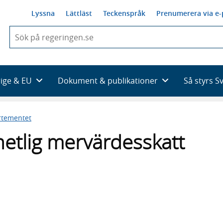
Lyssna
Lättläst
Teckenspråk
Prenumerera via e-
När
du
börjar
skriva
så
rige & EU
Dokument & publikationer
Så styrs S
framträder
en
lista
rtementet
med
sökförslag
etlig mervärdesskatt