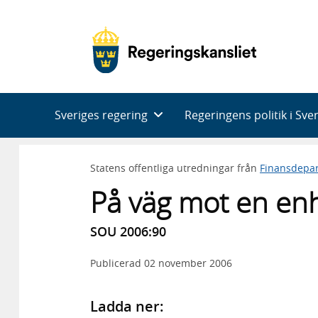
Huvudnavigering
Sveriges regering
Regeringens politik i Sve
Statens offentliga utredningar från
Finansdepa
På väg mot en enh
SOU 2006:90
Publicerad
02 november 2006
Ladda ner: