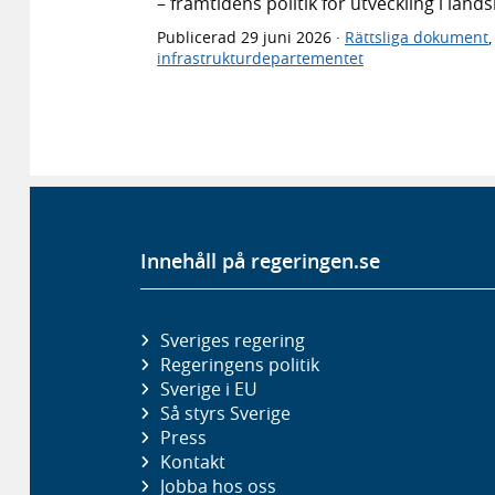
– framtidens politik för utveckling i lan
Publicerad
29 juni 2026
·
Rättsliga dokument
infrastrukturdepartementet
Innehåll på regeringen.se
Sveriges regering
Regeringens politik
Sverige i EU
Så styrs Sverige
Press
Kontakt
Jobba hos oss