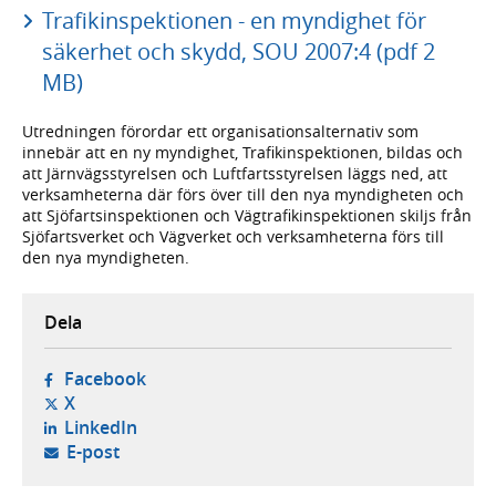
Trafikinspektionen - en myndighet för
säkerhet och skydd, SOU 2007:4 (pdf 2
MB)
Utredningen förordar ett organisationsalternativ som
innebär att en ny myndighet, Trafikinspektionen, bildas och
att Järnvägsstyrelsen och Luftfartsstyrelsen läggs ned, att
verksamheterna där förs över till den nya myndigheten och
att Sjöfartsinspektionen och Vägtrafikinspektionen skiljs från
Sjöfartsverket och Vägverket och verksamheterna förs till
den nya myndigheten.
Dela
- öppnas i ny flik, extern webbplats,
Facebook
- öppnas i ny flik, extern webbplats,
X
- öppnas i ny flik, extern webbplats,
LinkedIn
- öppnar din e-postklient,
E-post