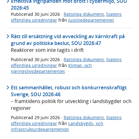
Effektiva ingripanden mot brott i cybermiljö, SOU
2026:45
Publicerad
30 juni 2026
·
Rättsliga dokument
,
Statens
offentliga utredningar
från
Justitiedepartementet
Rätt till ersättning vid avveckling av kärnkraft på
grund av politiska beslut, SOU 2026:47
Reaktorer som inte tagits i drift
Publicerad
30 juni 2026
·
Rättsliga dokument
,
Statens
offentliga utredningar
från
Klimat- och
näringslivsdepartementet
Ett sammanhållet, robust och konkurrenskraftigt
Sverige, SOU 2026:46
– framtidens politik för utveckling i landsbygder och
regioner
Publicerad
29 juni 2026
·
Rättsliga dokument
,
Statens
offentliga utredningar
från
Landsbygds- och
infrastrukturdepartementet