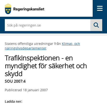
Me
När
Sö
du
börjar
skriva
så
Statens offentliga utredningar från
Klimat- och
framträder
näringslivsdepartementet
en
lista
Trafikinspektionen - en
med
sökförslag
myndighet för säkerhet och
skydd
SOU 2007:4
Publicerad
18 januari 2007
Ladda ner: