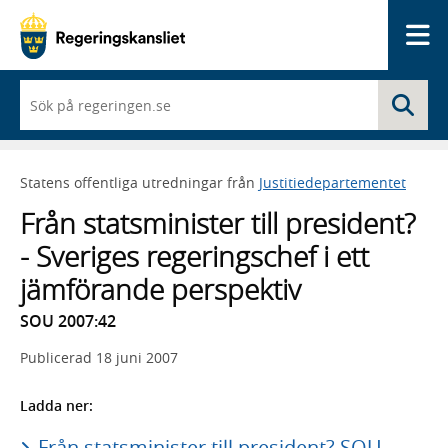
Me
När
Sö
du
börjar
skriva
så
Statens offentliga utredningar från
Justitiedepartementet
framträder
en
Från statsminister till president?
lista
med
- Sveriges regeringschef i ett
sökförslag
jämförande perspektiv
SOU 2007:42
Publicerad
18 juni 2007
Ladda ner:
Från statsminister till president? SOU