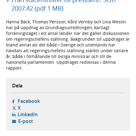
2007:42 (pdf 1 MB)
Hanna Bäck, Thomas Persson, Kåre Vernby och Lina Westin
har på uppdrag av Grundlagsutredningen, kartlagt
forskningsläget i ett antal länder när det gäller diskussionen
om regeringschefens ställning. Bakgrunden till uppdraget är
bland annat att det både i Sverige och utomlands har
hävdats att regeringschefens ställning stärkts under senare
år, både i förhållande till övriga ministrar och till de
nationella parlamenten. Uppdraget redovisas i denna
rapport.
Dela
- öppnas i ny flik, extern webbplats,
Facebook
- öppnas i ny flik, extern webbplats,
X
- öppnas i ny flik, extern webbplats,
LinkedIn
- öppnar din e-postklient,
E-post