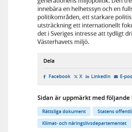
generationens miljöpolitik. Den tr
innebära en helhetssyn och en fulls
politikområden, ett starkare politis
utsträckning ett internationellt fok
det i Sveriges intresse att tydligt
Västerhavets miljö.
Dela
- öppnas i ny flik, extern w
- öppnas i ny flik, ext
- öppnas i
Facebook
X
LinkedIn
E-pos
Sidan är uppmärkt med följande 
Rättsliga dokument
Statens offentl
Klimat- och näringslivsdepartementet