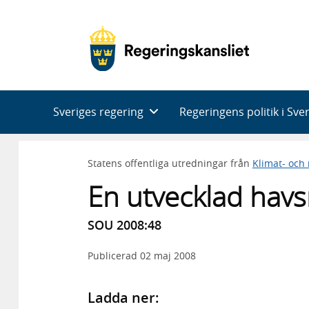
Huvudnavigering
Sveriges regering
Regeringens politik i Sve
Statens offentliga utredningar från
Klimat- och
En utvecklad havs
SOU 2008:48
Publicerad
02 maj 2008
Ladda ner: