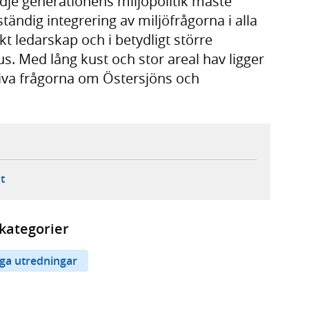
edje generationens miljöpolitik måste
tändig integrering av miljöfrågorna i alla
kt ledarskap och i betydligt större
us. Med lång kust och stor areal hav ligger
 driva frågorna om Östersjöns och
ebbplats,
ern webbplats,
 ny flik, extern webbplats,
- öppnar din e-postklient,
t
kategorier
iga utredningar