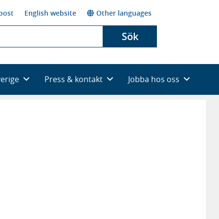
post
English website
Other languages
Sök
verige
Press & kontakt
Jobba hos oss