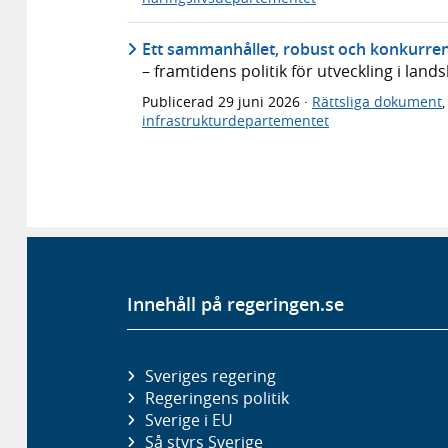
Ett sammanhållet, robust och konkurren
– framtidens politik för utveckling i lan
Publicerad
29 juni 2026
·
Rättsliga dokument
infrastrukturdepartementet
Innehåll på regeringen.se
Sveriges regering
Regeringens politik
Sverige i EU
Så styrs Sverige