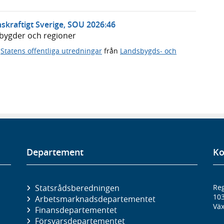
skraftigt Sverige, SOU 2026:46
dsbygder och regioner
,
Statens offentliga utredningar
från
Landsbygds- och
Departement
Ko
Statsrådsberedningen
Reg
10
Arbetsmarknads­departementet
Väx
Finans­departementet
Försvars­departementet