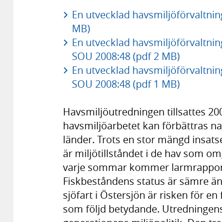
En utvecklad havsmiljöförvaltni
MB)
En utvecklad havsmiljöförvaltning,
SOU 2008:48 (pdf 2 MB)
En utvecklad havsmiljöförvaltning,
SOU 2008:48 (pdf 1 MB)
Havsmiljöutredningen tillsattes 20
havsmiljöarbetet kan förbättras n
länder. Trots en stor mängd insat
är miljötillståndet i de hav som om
varje sommar kommer larmrapporte
Fiskbeståndens status är sämre ä
sjöfart i Östersjön är risken för 
som följd betydande. Utredningens