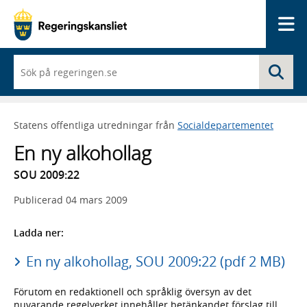
Me
När
Sö
du
börjar
skriva
så
Statens offentliga utredningar från
Socialdepartementet
framträder
en
En ny alkohollag
lista
med
SOU 2009:22
sökförslag
Publicerad
04 mars 2009
Ladda ner:
En ny alkohollag, SOU 2009:22 (pdf 2 MB)
Förutom en redaktionell och språklig översyn av det
nuvarande regelverket innehåller betänkandet förslag till