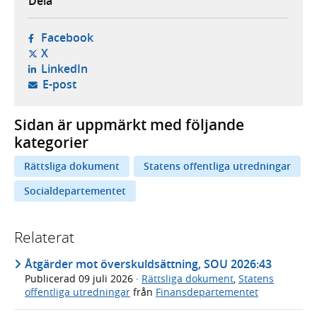
Dela
- öppnas i ny flik, extern webbplats,
Facebook
- öppnas i ny flik, extern webbplats,
X
- öppnas i ny flik, extern webbplats,
LinkedIn
- öppnar din e-postklient,
E-post
Sidan är uppmärkt med följande
kategorier
Rättsliga dokument
Statens offentliga utredningar
Socialdepartementet
Relaterat
Åtgärder mot överskuldsättning, SOU 2026:43
Publicerad
09 juli 2026
·
Rättsliga dokument
,
Statens
offentliga utredningar
från
Finansdepartementet