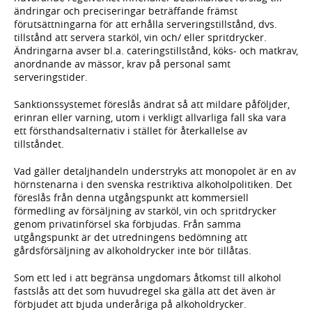
ändringar och preciseringar beträffande främst
förutsättningarna för att erhålla serveringstillstånd, dvs.
tillstånd att servera starköl, vin och/ eller spritdrycker.
Ändringarna avser bl.a. cateringstillstånd, köks- och matkrav,
anordnande av mässor, krav på personal samt
serveringstider.
Sanktionssystemet föreslås ändrat så att mildare påföljder,
erinran eller varning, utom i verkligt allvarliga fall ska vara
ett försthandsalternativ i stället för återkallelse av
tillståndet.
Vad gäller detaljhandeln understryks att monopolet är en av
hörnstenarna i den svenska restriktiva alkoholpolitiken. Det
föreslås från denna utgångspunkt att kommersiell
förmedling av försäljning av starköl, vin och spritdrycker
genom privatinförsel ska förbjudas. Från samma
utgångspunkt är det utredningens bedömning att
gårdsförsäljning av alkoholdrycker inte bör tillåtas.
Som ett led i att begränsa ungdomars åtkomst till alkohol
fastslås att det som huvudregel ska gälla att det även är
förbjudet att bjuda underåriga på alkoholdrycker.