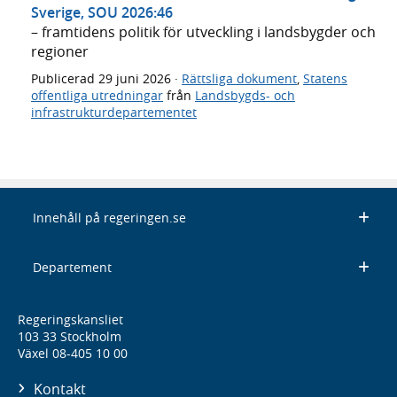
Sverige, SOU 2026:46
– framtidens politik för utveckling i landsbygder och
regioner
Publicerad
29 juni 2026
·
Rättsliga dokument
,
Statens
offentliga utredningar
från
Landsbygds- och
infrastrukturdepartementet
Innehåll på regeringen.se
Departement
Regeringskansliet
103 33 Stockholm
Växel 08-405 10 00
Kontakt