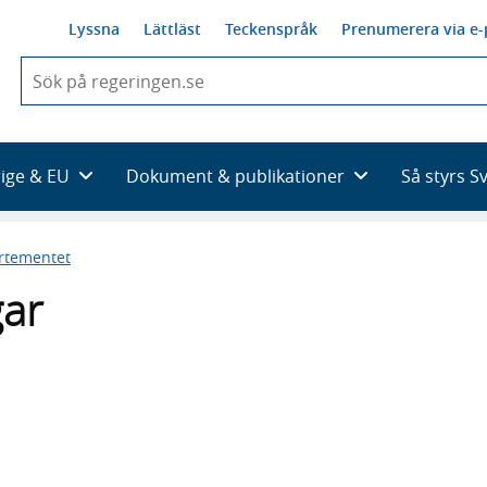
Lyssna
Lättläst
Teckenspråk
Prenumerera via e-
När
du
börjar
skriva
så
rige & EU
Dokument & publikationer
Så styrs S
framträder
en
lista
artementet
med
sökförslag
ar