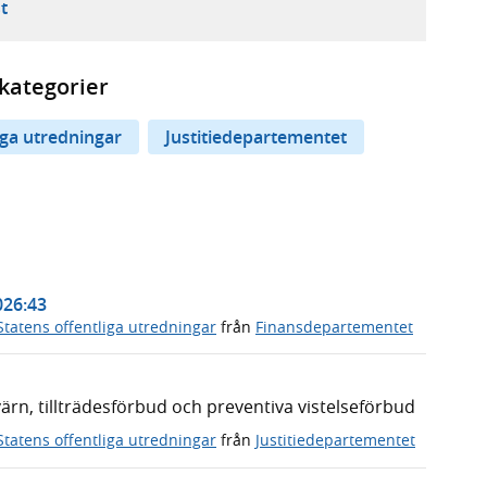
ebbplats,
ern webbplats,
 ny flik, extern webbplats,
- öppnar din e-postklient,
t
kategorier
iga utredningar
Justitiedepartementet
026:43
Statens offentliga utredningar
från
Finansdepartementet
n, tillträdesförbud och preventiva vistelseförbud
Statens offentliga utredningar
från
Justitiedepartementet