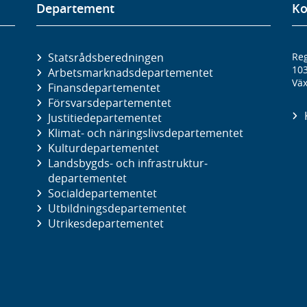
Departement
Ko
Statsrådsberedningen
Reg
10
Arbetsmarknads­departementet
Väx
Finans­departementet
Försvars­departementet
Justitie­departementet
Klimat- och näringslivs­departementet
Kultur­departementet
Landsbygds- och infrastruktur­
departementet
Social­departementet
Utbildnings­departementet
Utrikes­departementet