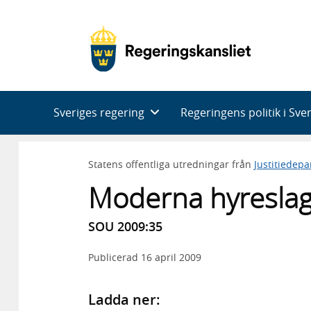
Huvudnavigering
Sveriges regering
Regeringens politik i Sve
Statens offentliga utredningar från
Justitiedep
Moderna hyreslag
SOU 2009:35
Publicerad
16 april 2009
Ladda ner: