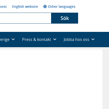
post
English website
Other languages
Sök
verige
Press & kontakt
Jobba hos oss