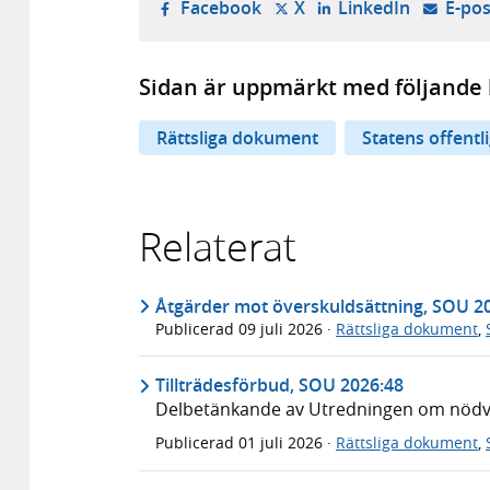
- öppnas i ny flik, extern w
- öppnas i ny flik, ext
- öppnas i
Facebook
X
LinkedIn
E-pos
Sidan är uppmärkt med följande 
Rättsliga dokument
Statens offentl
Relaterat
Åtgärder mot överskuldsättning, SOU 2
Publicerad
09 juli 2026
·
Rättsliga dokument
,
Tillträdesförbud, SOU 2026:48
Delbetänkande av Utredningen om nödvär
Publicerad
01 juli 2026
·
Rättsliga dokument
,