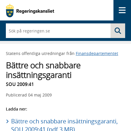
Me
När
Sö
du
börjar
skriva
så
Statens offentliga utredningar från
Finansdepartementet
framträder
en
Bättre och snabbare
lista
med
insättningsgaranti
sökförslag
SOU 2009:41
Publicerad
04 maj 2009
Ladda ner:
Bättre och snabbare insättningsgaranti,
SOU 2009:41 (pdf 3 MB)