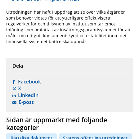
Utredningen har haft i uppdrag att se över vilka åtgärder
som behöver vidtas för att ytterligare effektivisera
regelverket för och tillsynen av institut som tar emot
inlåning som omfattas av insättningsgarantisystemet för att
målet om ett gott konsumentskydd och stabilitet inom det
finansiella systemet bättre ska uppnås.
Dela
- öppnas i ny flik, extern webbplats,
Facebook
- öppnas i ny flik, extern webbplats,
X
- öppnas i ny flik, extern webbplats,
LinkedIn
- öppnar din e-postklient,
E-post
Sidan är uppmärkt med följande
kategorier
Rättsliga dokument
Statens offentliga utredningar