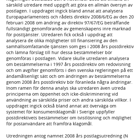
särskild utredare med uppgift att göra en allmän översyn av
postlagen. I uppdraget ingick bland annat att analysera
Europaparlamentets och rådets direktiv 2008/6/EG av den 20
februari 2008 om ändring av direktiv 97/67/EG beträffande
fullständigt genomförande av gemenskapens inre marknad
för posttjänster. Utredaren fick också i uppdrag att
analysera de olika möjligheter till finansiering av den
samhällsomfattande tjänsten som ges i 2008 års postdirektiv
och lämna förslag till hur dessa bestämmelser bör
genomföras i postlagen. Vidare skulle utredaren analysera
om bestämmelserna i 1997 års postdirektiv om redovisning
och om avgifter genomförts i den svenska regleringen på ett
ändamålsenligt sätt och om ändringen av bestämmelserna
genom 2008 års postdirektiv bör föranleda några ändringar.
Inom ramen för denna analys ska utredaren även utreda
principerna om öppenhet och icke-diskriminering vid
användning av särskilda priser och andra särskilda villkor. I
uppdraget ingick också bland annat att överväga om
systemet för konsumentklagomål i Sverige uppfyller
postdirektivets bestämmelser om tvistlösning och möjlighet
för postanvändare att framföra klagomål.
Utredningen antog namnet 2008 års postlagsutredning (N