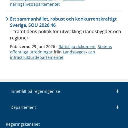
näringslivsdepartementet
Ett sammanhållet, robust och konkurrenskraftigt
Sverige, SOU 2026:46
– framtidens politik för utveckling i landsbygder och
regioner
Publicerad
29 juni 2026
·
Rättsliga dokument
,
Statens
offentliga utredningar
från
Landsbygds- och
infrastrukturdepartementet
Innehåll på regeringen.se
Departement
Regeringskansliet