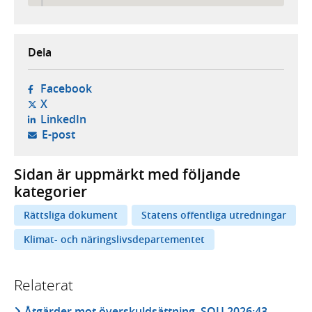
Dela
- öppnas i ny flik, extern webbplats,
Facebook
- öppnas i ny flik, extern webbplats,
X
- öppnas i ny flik, extern webbplats,
LinkedIn
- öppnar din e-postklient,
E-post
Sidan är uppmärkt med följande
kategorier
Rättsliga dokument
Statens offentliga utredningar
Klimat- och näringslivsdepartementet
Relaterat
Åtgärder mot överskuldsättning, SOU 2026:43