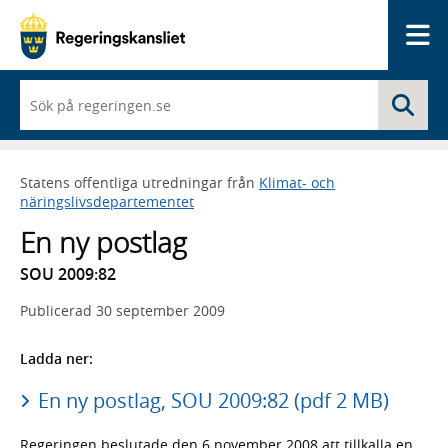
Me
När
Sö
du
börjar
skriva
så
Statens offentliga utredningar från
Klimat- och
framträder
näringslivsdepartementet
en
lista
En ny postlag
med
sökförslag
SOU 2009:82
Publicerad
30 september 2009
Ladda ner:
En ny postlag, SOU 2009:82 (pdf 2 MB)
Regeringen beslutade den 6 november 2008 att tillkalla en